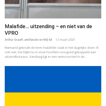
Malafide… uitzending – en niet van de
VPRO
Arthur Graaff, antifascist en NVJ-lid
12 maart 2025
Niemand gebruikt de term ‘malafide’ vaak in het dagelijks doen. Ik
ook niet. Die blijkt nu in onze hoofden voorgoed gekoppeld aan
uitzendbureaus. Vandaag ligt er een wetsvoorstel in de…