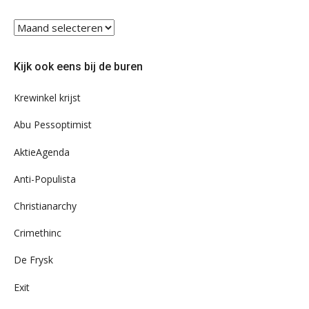
Blader
eens
door
Kijk ook eens bij de buren
ons
archief
Krewinkel krijst
Abu Pessoptimist
AktieAgenda
Anti-Populista
Christianarchy
Crimethinc
De Frysk
Exit