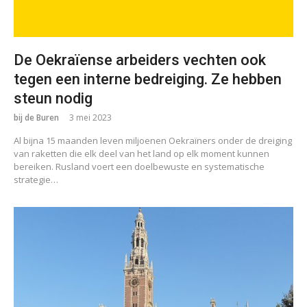
De Oekraïense arbeiders vechten ook
tegen een interne bedreiging. Ze hebben
steun nodig
bij de Buren
3 mei 2023
Al bijna 15 maanden leven miljoenen Oekraïners onder de dreiging
van raketten die elk deel van het land op elk moment kunnen
bereiken. Rusland voert een doelbewuste en systematische
strategie…