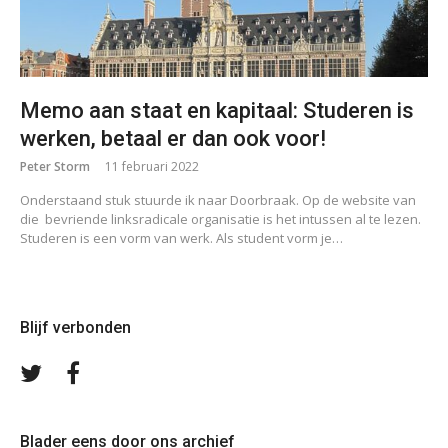
Memo aan staat en kapitaal: Studeren is
werken, betaal er dan ook voor!
Peter Storm
11 februari 2022
Onderstaand stuk stuurde ik naar Doorbraak. Op de website van
die bevriende linksradicale organisatie is het intussen al te lezen.
Studeren is een vorm van werk. Als student vorm je…
Blijf verbonden
Volg
Volg
ons
ons
op
op
Twitter
Facebook
Blader eens door ons archief