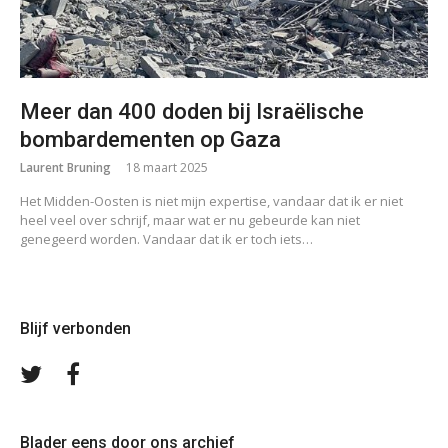
Meer dan 400 doden bij Israëlische
bombardementen op Gaza
Laurent Bruning
18 maart 2025
Het Midden-Oosten is niet mijn expertise, vandaar dat ik er niet
heel veel over schrijf, maar wat er nu gebeurde kan niet
genegeerd worden. Vandaar dat ik er toch iets…
Blijf verbonden
Volg
Volg
ons
ons
op
op
Twitter
Facebook
Blader eens door ons archief