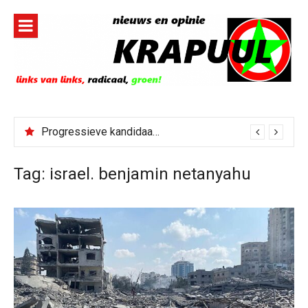
Naar
de
inhoud
springen
Progressieve kandidaat El-Sayed senaatskandidaat Michigan
Tag:
israel. benjamin netanyahu