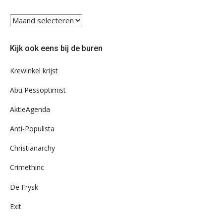
Blader
eens
door
Kijk ook eens bij de buren
ons
archief
Krewinkel krijst
Abu Pessoptimist
AktieAgenda
Anti-Populista
Christianarchy
Crimethinc
De Frysk
Exit