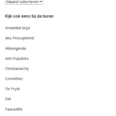
Blader
eens
door
Kijk ook eens bij de buren
ons
archief
Krewinkel krijst
Abu Pessoptimist
AktieAgenda
Anti-Populista
Christianarchy
Crimethinc
De Frysk
Exit
Fauna4life