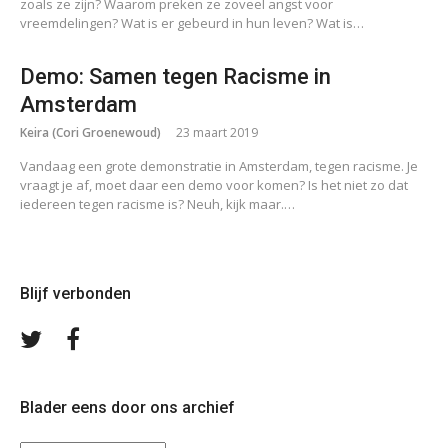
zoals ze zijn? Waarom preken ze zoveel angst voor
vreemdelingen? Wat is er gebeurd in hun leven? Wat is…
Demo: Samen tegen Racisme in
Amsterdam
Keira (Cori Groenewoud)
23 maart 2019
Vandaag een grote demonstratie in Amsterdam, tegen racisme. Je
vraagt je af, moet daar een demo voor komen? Is het niet zo dat
iedereen tegen racisme is? Neuh, kijk maar.…
Blijf verbonden
Volg
Volg
ons
ons
op
op
Twitter
Facebook
Blader eens door ons archief