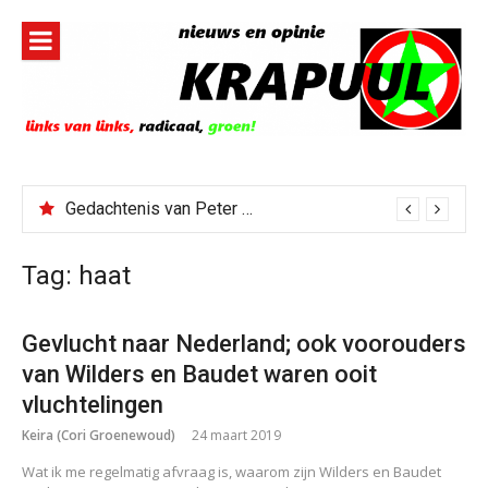
Naar
de
inhoud
springen
Gedachtenis van Peter Faber
Tag:
haat
Gevlucht naar Nederland; ook voorouders
van Wilders en Baudet waren ooit
vluchtelingen
Keira (Cori Groenewoud)
24 maart 2019
Wat ik me regelmatig afvraag is, waarom zijn Wilders en Baudet