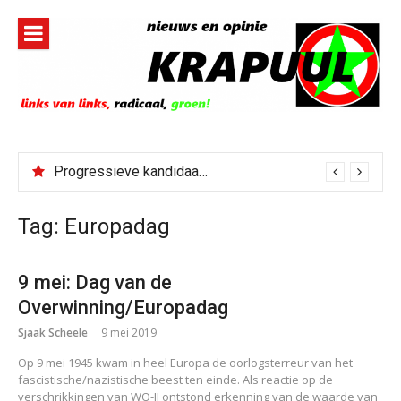
Naar
de
inhoud
springen
Progressieve kandidaat El-Sayed senaatskandidaat Michigan
Tag:
Europadag
9 mei: Dag van de
Overwinning/Europadag
Sjaak Scheele
9 mei 2019
Op 9 mei 1945 kwam in heel Europa de oorlogsterreur van het
fascistische/nazistische beest ten einde. Als reactie op de
verschrikkingen van WO-II ontstond erkenning van de waarde van