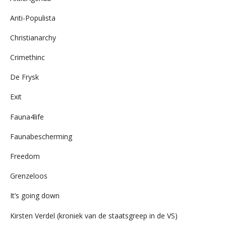
Anti-Populista
Christianarchy
Crimethinc
De Frysk
Exit
Fauna4life
Faunabescherming
Freedom
Grenzeloos
It’s going down
Kirsten Verdel (kroniek van de staatsgreep in de VS)