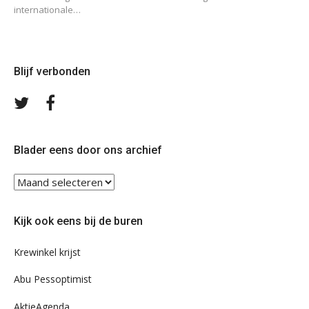
internationale…
Blijf verbonden
Volg
Volg
ons
ons
op
op
Twitter
Facebook
Blader eens door ons archief
Blader
eens
door
Kijk ook eens bij de buren
ons
archief
Krewinkel krijst
Abu Pessoptimist
AktieAgenda