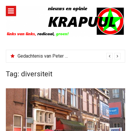
Naar
de
inhoud
springen
Gedachtenis van Peter Faber
Tag:
diversiteit