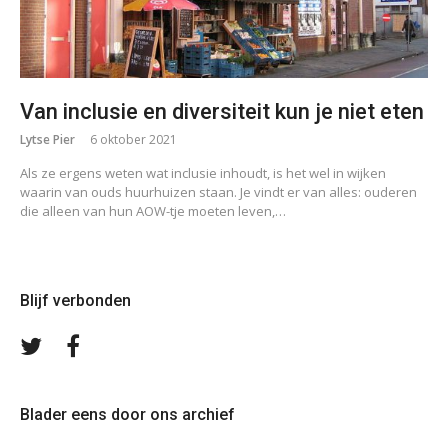
Van inclusie en diversiteit kun je niet eten
Lytse Pier
6 oktober 2021
Als ze ergens weten wat inclusie inhoudt, is het wel in wijken
waarin van ouds huurhuizen staan. Je vindt er van alles: ouderen
die alleen van hun AOW-tje moeten leven,…
Blijf verbonden
Volg
Volg
ons
ons
op
op
Twitter
Facebook
Blader eens door ons archief