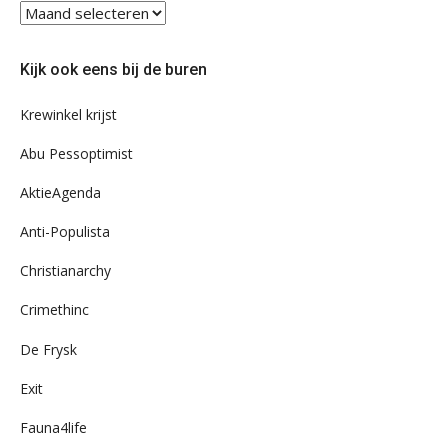
Blader
eens
door
Kijk ook eens bij de buren
ons
archief
Krewinkel krijst
Abu Pessoptimist
AktieAgenda
Anti-Populista
Christianarchy
Crimethinc
De Frysk
Exit
Fauna4life