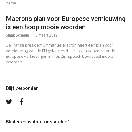
name.…
Macrons plan voor Europese vernieuwing
is een hoop mooie woorden
Sjaak Scheele
10 maart 2019
De Franse president Emmanuel Macron heeft een plan voor
vernieuwing van de EU gelanceerd. Het is zijn aanzet voor de
Europese verkiezingen in mei. Zijn speech bevat veel mooie
woorden…
Blijf verbonden
Volg
Volg
ons
ons
op
op
Twitter
Facebook
Blader eens door ons archief