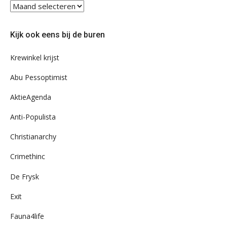
Blader
eens
door
Kijk ook eens bij de buren
ons
archief
Krewinkel krijst
Abu Pessoptimist
AktieAgenda
Anti-Populista
Christianarchy
Crimethinc
De Frysk
Exit
Fauna4life