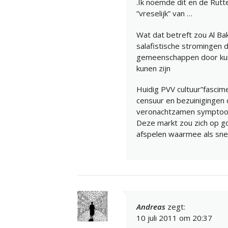
.Ik noemde dit en de Rutt
”vreselijk” van …
Wat dat betreft zou Al Ba
salafistische stromingen d
gemeenschappen door kunne
kunen zijn
Huidig PVV cultuur”fascim
censuur en bezuinigingen 
veronachtzamen symptoom a
Deze markt zou zich op g
afspelen waarmee als sne
Andreas
zegt:
10 juli 2011 om 20:37