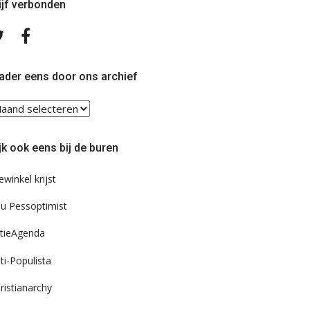
ijf verbonden
Volg
Volg
ons
ons
op
op
Twitter
Facebook
ader eens door ons archief
ader
ns
or
jk ook eens bij de buren
s
chief
ewinkel krijst
u Pessoptimist
tieAgenda
ti-Populista
ristianarchy