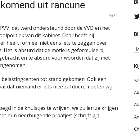
tkomend uit rancune
Bl
11
 PVV, dat werd ondersteund door de VVD en het
Bl
lpolitiek van dit kabinet. Daar heeft hij
r heeft formeel niet eens iets te zeggen over
Bl
 Het is absurd dat de motie is geformuleerd,
ee
 gebracht en te absurd voor woorden dat zij met
do
 aangenomen.
Ki
on
ar
n belastingcenten tot stand gekomen. Ook een
Kr
aat dat niemand er iets mee zal doen, moeten wij
Ab
Ak
egd in de knuistjes te wrijven, we zullen ze krijgen
met hun neerbuigende praatjes’ (schrijft
Ilja
An
Ch