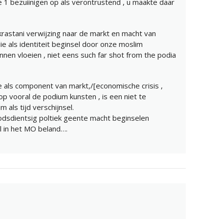
e 1 bezuiinigen op als verontrustend , u maakte daar
krastani verwijzing naar de markt en macht van
ie als identiteit beginsel door onze moslim
n vloeien , niet eens such far shot from the podia
e als component van markt,/[economische crisis ,
op vooral de podium kunsten , is een niet te
ls tijd verschijnsel.
odsdientsig poltiek geente macht beginselen
l in het MO beland….