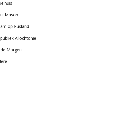
elhuis
ul Mason
am op Rusland
publiek Allochtonië
ode Morgen
dere