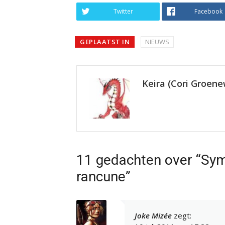
Twitter
Facebook
GEPLAATST IN
NIEUWS
Keira (Cori Groen
11 gedachten over “Sym
rancune”
Joke Mizée
zegt: