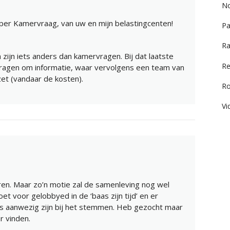
No
 per Kamervraag, van uw en mijn belastingcenten!
Pa
Ra
jn iets anders dan kamervragen. Bij dat laatste
Re
 vragen om informatie, waar vervolgens een team van
t (vandaar de kosten).
R
Vi
ren. Maar zo’n motie zal de samenleving nog wel
t voor gelobbyed in de ‘baas zijn tijd’ en er
 aanwezig zijn bij het stemmen. Heb gezocht maar
r vinden.