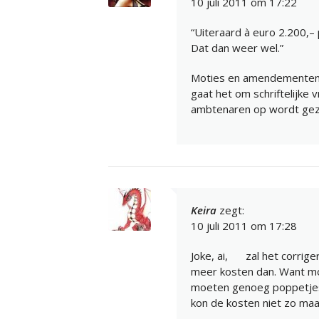
10 juli 2011 om 17:22
“Uiteraard à euro 2.200,–
Dat dan weer wel.”
Moties en amendementen zi
gaat het om schriftelijke
ambtenaren op wordt geze
Keira
zegt:
10 juli 2011 om 17:28
Joke, ai,
zal het corrige
meer kosten dan. Want moe
moeten genoeg poppetjes
kon de kosten niet zo maa