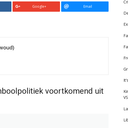
Cr
Google+
Email
De
Ex
Fa
Fa
ewoud)
F
Gr
It
boolpolitiek voortkomend uit
Ki
VS
La
Li