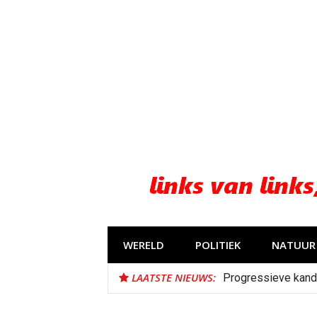
Naar
de
inhoud
springen
WERELD
POLITIEK
NATUUR 
LAATSTE NIEUWS:
Progressieve kand