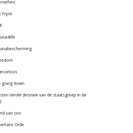
imethinc
 Frysk
it
una4life
unabescherming
reedom
enzeloos
’s going down
rsten Verdel (kroniek van de staatsgreep in de
)
nd van ons
bertaire Orde