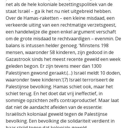
net als de hele koloniale bezettingspolitiek van de
staat Israël – ga ik het nu niet uitgebreid hebben.
Over de Hamas-raketten – een kleine misdaad, een
verkeerde uiting van een rechtmatige verzetsgeest,
een handelwijze die geen enkel argument verschaft
om de grote misdaad te rechtvaardigen – evenmin. De
balans is intussen helder genoeg. ‘Minstens 198
mensen, waaronder 58 kinderen, zijn gedood in de
Gazastrook sinds het meest recente geweld een week
geleden begon. Er zijn tevens meer dan 1300
Palestijnen gewond geraakt.(…) Israël meldt 10 doden,
waaronder twee kinderen.’(7) Israël terroriseert de
Palestijnse bevolking. Hamas schiet ook, maar het
schiet terug. En het doet dat vrij ineffectief, in
sommige opzichten zelfs contraproductief. Maar laat
dat niet de aandacht afleiden van de essentie:
Israëlisch koloniaal geweld tegen de Palestijnse
bevolking. Een bevolking die solidariteit verdient in
haar strijd tegen dat koloniale geweld.