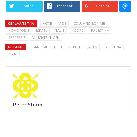
Twitter
Facebook
Google+
GEPLAATST IN
ACTIE
AZIË
COLUMNS &OPINIE
HOMOFOBIE
ISRAEL
ITALIË
NOORD
PALESTINA
REPRESSIE
VLUCHTELINGEN
GETAGD
BANGLADESH
DEPORTATIE
JAPAN
PALESTINA
Pride
Peter Storm