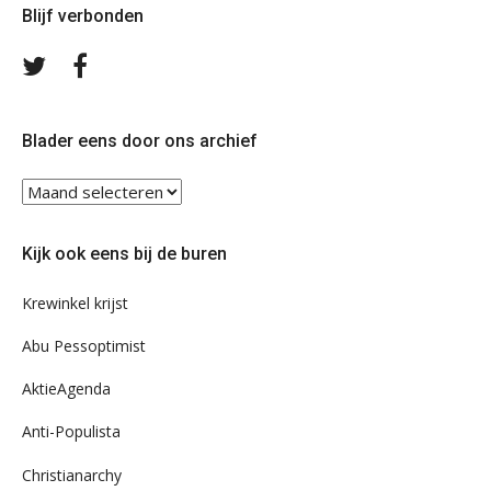
Blijf verbonden
Volg
Volg
ons
ons
op
op
Twitter
Facebook
Blader eens door ons archief
Blader
eens
door
Kijk ook eens bij de buren
ons
archief
Krewinkel krijst
Abu Pessoptimist
AktieAgenda
Anti-Populista
Christianarchy