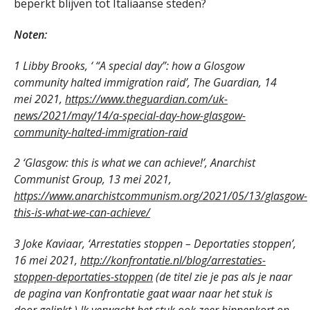
beperkt blijven tot Italiaanse steden?
Noten:
1 Libby Brooks, ‘ “A special day”: how a Glosgow
community halted immigration raid’, The Guardian, 14
mei 2021,
https://www.theguardian.com/uk-
news/2021/may/14/a-special-day-how-glasgow-
community-halted-immigration-raid
2 ‘Glasgow: this is what we can achieve!’, Anarchist
Communist Group, 13 mei 2021,
https://www.anarchistcommunism.org/2021/05/13/glasgow-
this-is-what-we-can-achieve/
3 Joke Kaviaar, ‘Arrestaties stoppen – Deportaties stoppen’,
16 mei 2021,
http://konfrontatie.nl/blog/arrestaties-
stoppen-deportaties-stoppen
(de titel zie je pas als je naar
de pagina van Konfrontatie gaat waar naar het stuk is