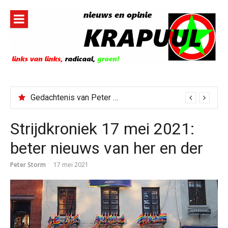
Naar
de
inhoud
springen
Todd Blanche benoemd tot Attorney General
Strijdkroniek 17 mei 2021:
beter nieuws van her en der
Peter Storm
17 mei 2021