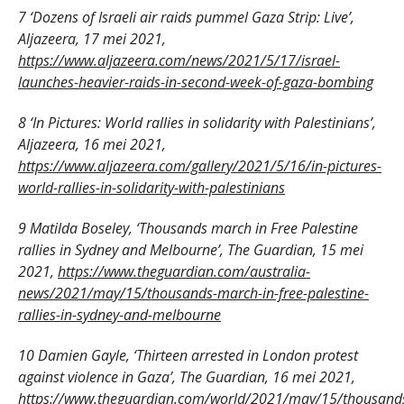
7 ‘Dozens of Israeli air raids pummel Gaza Strip: Live’,
Aljazeera, 17 mei 2021,
https://www.aljazeera.com/news/2021/5/17/israel-
launches-heavier-raids-in-second-week-of-gaza-bombing
8 ‘In Pictures: World rallies in solidarity with Palestinians’,
Aljazeera, 16 mei 2021,
https://www.aljazeera.com/gallery/2021/5/16/in-pictures-
world-rallies-in-solidarity-with-palestinians
9 Matilda Boseley, ‘Thousands march in Free Palestine
rallies in Sydney and Melbourne’, The Guardian, 15 mei
2021,
https://www.theguardian.com/australia-
news/2021/may/15/thousands-march-in-free-palestine-
rallies-in-sydney-and-melbourne
10 Damien Gayle, ‘Thirteen arrested in London protest
against violence in Gaza’, The Guardian, 16 mei 2021,
https://www.theguardian.com/world/2021/may/15/thousand