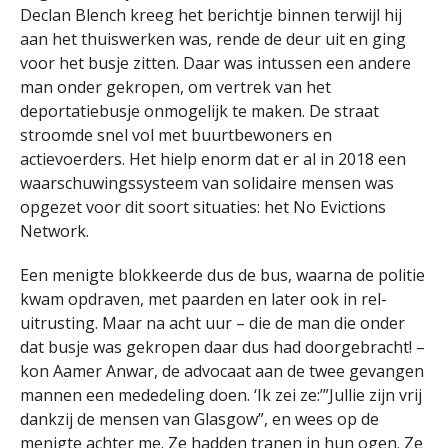
Declan Blench kreeg het berichtje binnen terwijl hij
aan het thuiswerken was, rende de deur uit en ging
voor het busje zitten. Daar was intussen een andere
man onder gekropen, om vertrek van het
deportatiebusje onmogelijk te maken. De straat
stroomde snel vol met buurtbewoners en
actievoerders. Het hielp enorm dat er al in 2018 een
waarschuwingssysteem van solidaire mensen was
opgezet voor dit soort situaties: het No Evictions
Network.
Een menigte blokkeerde dus de bus, waarna de politie
kwam opdraven, met paarden en later ook in rel-
uitrusting. Maar na acht uur – die de man die onder
dat busje was gekropen daar dus had doorgebracht! –
kon Aamer Anwar, de advocaat aan de twee gevangen
mannen een mededeling doen. ‘Ik zei ze:’”Jullie zijn vrij
dankzij de mensen van Glasgow”, en wees op de
menigte achter me. Ze hadden tranen in hun ogen. Ze