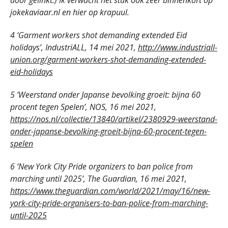
door gelinkt.) Ik verwacht het stuk ook zeer binnenkort op
jokekaviaar.nl
en hier op krapuul.
4 ‘Garment workers shot demanding extended Eid
holidays’, IndustriALL, 14 mei 2021,
http://www.industriall-
union.org/garment-workers-shot-demanding-extended-
eid-holidays
5 ‘Weerstand onder Japanse bevolking groeit: bijna 60
procent tegen Spelen’, NOS, 16 mei 2021,
https://nos.nl/collectie/13840/artikel/2380929-weerstand-
onder-japanse-bevolking-groeit-bijna-60-procent-tegen-
spelen
6 ‘New York City Pride organizers to ban police from
marching until 2025’, The Guardian, 16 mei 2021,
https://www.theguardian.com/world/2021/may/16/new-
york-city-pride-organisers-to-ban-police-from-marching-
until-2025