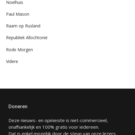
Noelhuis
Paul Mason
Raam op Rusland
Republiek Allochtonië
Rode Morgen
Videre
Doneren
Deze nieuws- en opiniesite is niet-commercieel,
onafhankelijk en 100% gratis voor iedereen.
Dat is enkel mogelijk door de steun van onze lezers.