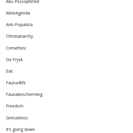
Abu Pessoptimist
AktieAgenda
Anti-Populista
Christianarchy
Crimethinc
De Frysk
Exit
Fauna4life
Faunabescherming
Freedom
Grenzeloos
It’s going down