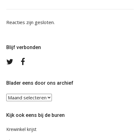
Reacties zijn gesloten.
Blijf verbonden
Volg
Volg
ons
ons
op
op
Twitter
Facebook
Blader eens door ons archief
Blader
eens
door
Kijk ook eens bij de buren
ons
archief
Krewinkel krijst