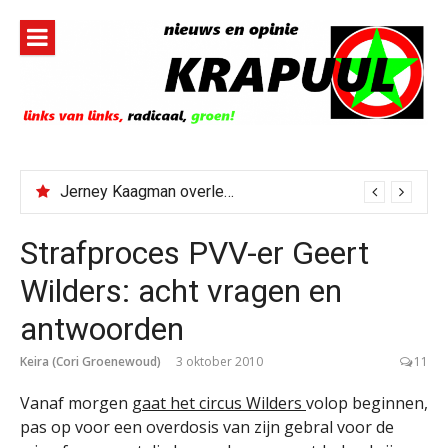
Naar
de
inhoud
springen
Jerney Kaagman overleden
Strafproces PVV-er Geert
Wilders: acht vragen en
antwoorden
Keira (Cori Groenewoud)
3 oktober 2010
11
Vanaf morgen
gaat het circus Wilders
volop beginnen,
pas op voor een overdosis van zijn gebral voor de