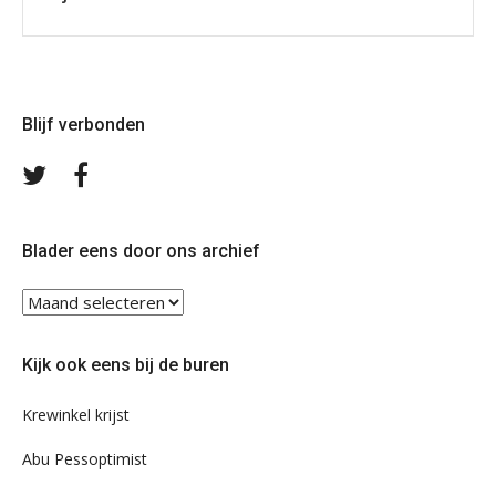
Blijf verbonden
Volg
Volg
ons
ons
op
op
Twitter
Facebook
Blader eens door ons archief
Blader
eens
door
Kijk ook eens bij de buren
ons
archief
Krewinkel krijst
Abu Pessoptimist