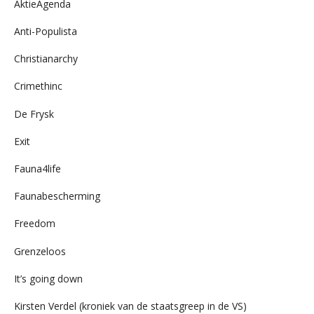
AktieAgenda
Anti-Populista
Christianarchy
Crimethinc
De Frysk
Exit
Fauna4life
Faunabescherming
Freedom
Grenzeloos
It’s going down
Kirsten Verdel (kroniek van de staatsgreep in de VS)