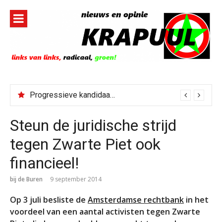
Naar
de
inhoud
springen
Progressieve kandidaat El-Sayed senaatskandidaat Michigan
Steun de juridische strijd
tegen Zwarte Piet ook
financieel!
bij de Buren
9 september 2014
Op 3 juli besliste de
Amsterdamse rechtbank
in het
voordeel van een aantal activisten tegen Zwarte