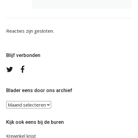
Reacties zijn gesloten.
Blijf verbonden
Volg
Volg
ons
ons
op
op
Twitter
Facebook
Blader eens door ons archief
Blader
eens
door
Kijk ook eens bij de buren
ons
archief
Krewinkel krijst