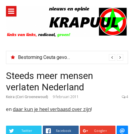
Naar
de
inhoud
springen
Bestorming Ceuta gevolg van op sociale media verspreide hoax?
Steeds meer mensen
verlaten Nederland
Keira (Cori Groenewoud)
9 februari 2011
4
en
daar kun je heel verbaasd over zijn
!
Twitter
Facebook
Google+