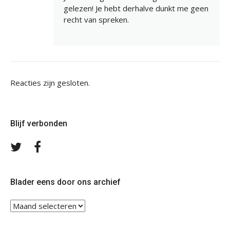
gelezen! Je hebt derhalve dunkt me geen
recht van spreken.
Reacties zijn gesloten.
Blijf verbonden
Volg
Volg
ons
ons
op
op
Twitter
Facebook
Blader eens door ons archief
Blader
eens
door