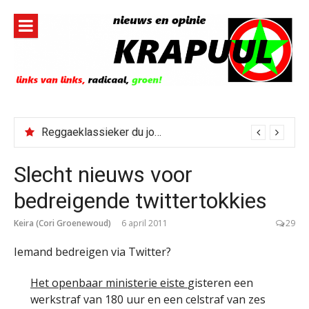
Naar
de
inhoud
springen
Reggaeklassieker du jour: Revolution
Slecht nieuws voor
bedreigende twittertokkies
Keira (Cori Groenewoud)
6 april 2011
29
Iemand bedreigen via Twitter?
Het openbaar ministerie eiste
gisteren een
werkstraf van 180 uur en een celstraf van zes