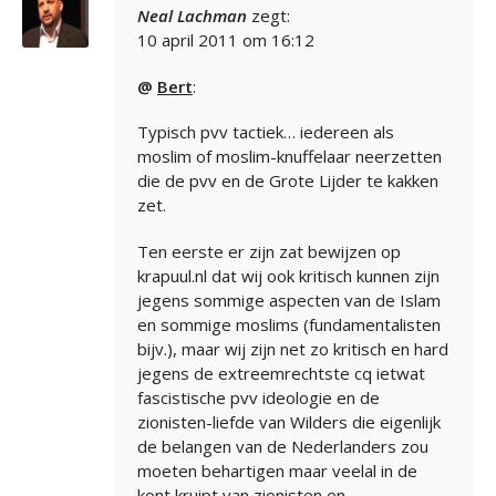
Neal Lachman
zegt:
10 april 2011 om 16:12
@
Bert
:
Typisch pvv tactiek… iedereen als
moslim of moslim-knuffelaar neerzetten
die de pvv en de Grote Lijder te kakken
zet.
Ten eerste er zijn zat bewijzen op
krapuul.nl dat wij ook kritisch kunnen zijn
jegens sommige aspecten van de Islam
en sommige moslims (fundamentalisten
bijv.), maar wij zijn net zo kritisch en hard
jegens de extreemrechtste cq ietwat
fascistische pvv ideologie en de
zionisten-liefde van Wilders die eigenlijk
de belangen van de Nederlanders zou
moeten behartigen maar veelal in de
kont kruipt van zionisten en