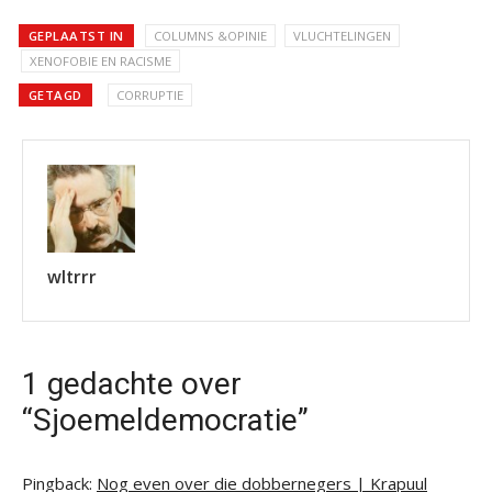
GEPLAATST IN
COLUMNS &OPINIE
VLUCHTELINGEN
XENOFOBIE EN RACISME
GETAGD
CORRUPTIE
wltrrr
1 gedachte over
“Sjoemeldemocratie”
Pingback:
Nog even over die dobbernegers | Krapuul