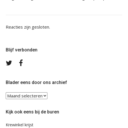
Reacties zijn gesloten.
Blijf verbonden
Volg
Volg
ons
ons
op
op
Twitter
Facebook
Blader eens door ons archief
Blader
eens
door
Kijk ook eens bij de buren
ons
archief
Krewinkel krijst