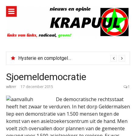
Naar
de
inhoud
springen
Hysterie en complotgeleuter bij links én rechts na bestorming Spaanse enclave
Sjoemeldemocratie
wltrrr
17 december 2015
1
De democratische rechtsstaat
heeft het zwaar te verduren. In het dorp Geldermalsen
liep een demonstratie van 1.500 mensen tegen de
komst van een asielzoekerscentrum uit de hand. Men
voelt zich overvallen door plannen van de gemeente
opvang voor 1.500 asielzoekers te creëren. Er was