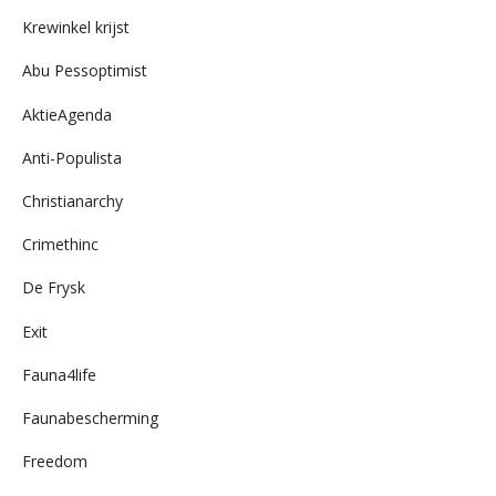
archief
Krewinkel krijst
Abu Pessoptimist
AktieAgenda
Anti-Populista
Christianarchy
Crimethinc
De Frysk
Exit
Fauna4life
Faunabescherming
Freedom