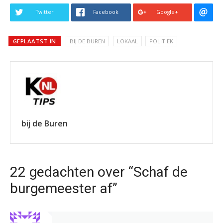
Twitter
Facebook
Google+
GEPLAATST IN
BIJ DE BUREN
LOKAAL
POLITIEK
bij de Buren
22 gedachten over “Schaf de
burgemeester af”