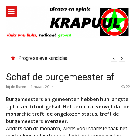
Naar
de
inhoud
springen
Bestorming Ceuta gevolg van op sociale media verspreide hoax?
Schaf de burgemeester af
bij de Buren
1 maart 2014
22
Burgemeesters en gemeenten hebben hun langste
tijd als instituut gehad. Het terechte verwijt dat de
monarchie treft, de ongekozen status, treft de
burgemeesters evenzeer.
Anders dan de monarch, wiens voornaamste taak het
machteloos potverteren is, hebben burgemeesters