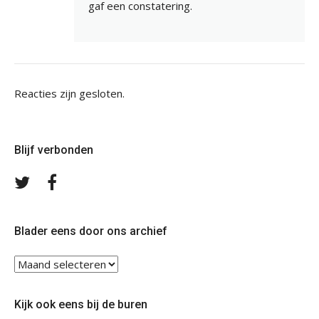
gaf een constatering.
Reacties zijn gesloten.
Blijf verbonden
Volg
Volg
ons
ons
op
op
Twitter
Facebook
Blader eens door ons archief
Blader
eens
door
Kijk ook eens bij de buren
ons