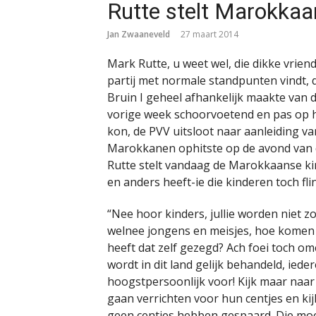
Rutte stelt Marokkaa
Jan Zwaaneveld
27 maart 2014
Mark Rutte, u weet wel, die dikke vrien
partij met normale standpunten vindt, d
Bruin I geheel afhankelijk maakte van de
vorige week schoorvoetend en pas op het
kon, de PVV uitsloot naar aanleiding va
Marokkanen ophitste op de avond van 
Rutte stelt vandaag de Marokkaanse ki
en anders heeft-ie die kinderen toch fl
“Nee hoor kinders, jullie worden niet z
welnee jongens en meisjes, hoe komen ju
heeft dat zelf gezegd? Ach foei toch o
wordt in dit land gelijk behandeld, ieder
hoogstpersoonlijk voor! Kijk maar naa
gaan verrichten voor hun centjes en kij
geen centjes hebben gespaard. Die moet