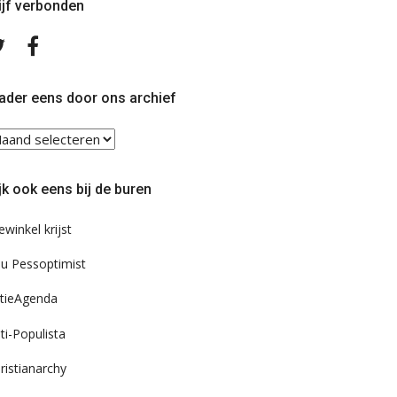
ijf verbonden
Volg
Volg
ons
ons
op
op
Twitter
Facebook
ader eens door ons archief
ader
ns
or
jk ook eens bij de buren
s
chief
ewinkel krijst
u Pessoptimist
tieAgenda
ti-Populista
ristianarchy