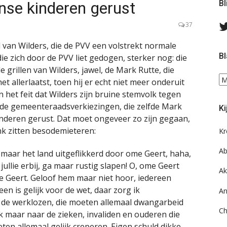
nse kinderen gerust
Bl
37
d van Wilders, die de PVV een volstrekt normale
Bl
ie zich door de PVV liet gedogen, sterker nog: die
 grillen van Wilders, jawel, de Mark Rutte, die
Bl
 allerlaatst, toen hij er echt niet meer onderuit
ee
n het feit dat Wilders zijn bruine stemvolk tegen
do
de gemeenteraadsverkiezingen, die zelfde Mark
Ki
on
nderen gerust. Dat moet ongeveer zo zijn gegaan,
ar
ink zitten besodemieteren:
Kr
Ab
omaar het land uitgeflikkerd door ome Geert, haha,
llie erbij, ga maar rustig slapen! O, ome Geert
Ak
me Geert. Geloof hem maar niet hoor, iedereen
een is gelijk voor de wet, daar zorg ik
An
r de werklozen, die moeten allemaal dwangarbeid
Ch
k maar naar de zieken, invaliden en ouderen die
en allemaal gelijk creperen. Eigen schuld dikke