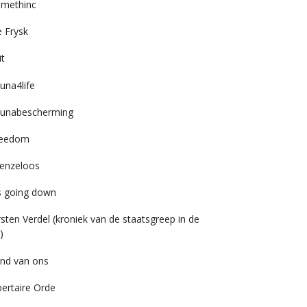
imethinc
 Frysk
it
una4life
unabescherming
reedom
enzeloos
’s going down
rsten Verdel (kroniek van de staatsgreep in de
)
nd van ons
bertaire Orde