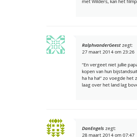
met Wilders, kan het film
RalphvanderGeest
zegt:
27 maart 2014 om 23:26
“En vergeet niet jullie p
kopen van hun bijstandsu
ha ha ha!” zo voegde het z
laag over het land lag bo
DanEngels
zegt:
28 maart 2014 om 07:47