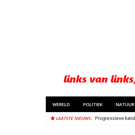
Naar
de
inhoud
springen
WERELD
POLITIEK
NATUUR 
LAATSTE NIEUWS:
Progressieve kand