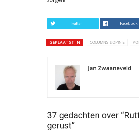
zorgen!”
Twitter
Facebook
GEPLAATST IN
COLUMNS &OPINIE
POL
Jan Zwaaneveld
37 gedachten over “Rut
gerust”