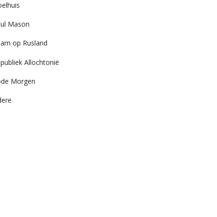
elhuis
ul Mason
am op Rusland
publiek Allochtonië
ode Morgen
dere