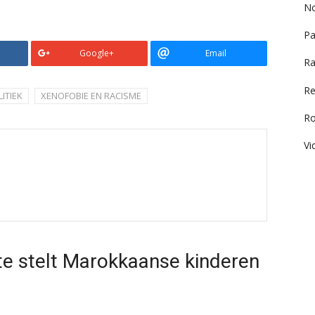
No
Pa
Google+
Email
Ra
Re
ITIEK
XENOFOBIE EN RACISME
R
Vi
te stelt Marokkaanse kinderen