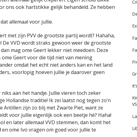
Cr
or ons ook hartstikke gelijk behandeld. Ze hebben
De
dat allemaal voor jullie.
Ex
ert met zijn PVV de grootste partij wordt? Hahaha,
Fa
ee! De VVD wordt straks gewoon weer de grootste
? En dan mag ome Geert lekker niet meedoen. Deze
Fa
s ome Geert voor die tijd niet van mening
F
rander omdat het echt niet anders kan en het land
rs, voorlopig hoeven jullie je daarover geen
Gr
It
 niks aan het handje. Jullie vieren toch zeker
Ki
ge Hollandse traditie! Ik zei laatst nog tegen zo’n
VS
 Antillen zijn zo blij met Zwarte Piet, want ze
ldt voor jullie eigenlijk ook een beetje hè? Haha!
La
ool en later allemaal VVD stemmen, dan komt het
Li
ed en ome Ivo vragen om goed voor jullie te