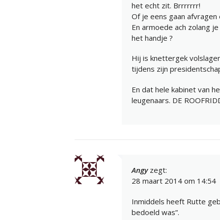
het echt zit. Brrrrrrr!
Of je eens gaan afvragen o
En armoede ach zolang je 
het handje ?
Hij is knettergek volslag
tijdens zijn presidentscha
En dat hele kabinet van h
leugenaars. DE ROOFRIDD
Angy
zegt:
28 maart 2014 om 14:54
Inmiddels heeft Rutte geb
bedoeld was”.