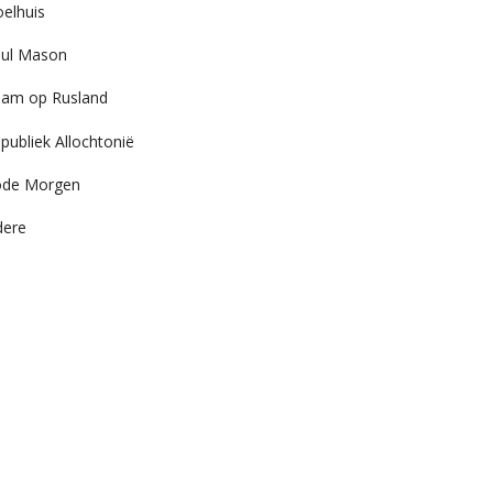
elhuis
ul Mason
am op Rusland
publiek Allochtonië
ode Morgen
dere