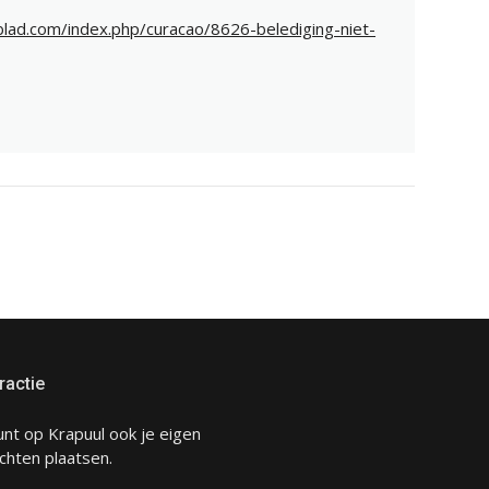
blad.com/index.php/curacao/8626-belediging-niet-
ractie
unt op Krapuul ook je eigen
chten plaatsen.