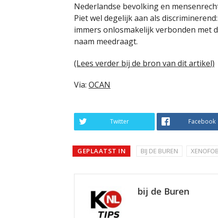
Nederlandse bevolking en mensenrechte
Piet wel degelijk aan als discrimineren
immers onlosmakelijk verbonden met de
naam meedraagt.
(Lees verder bij de bron van dit artikel)
Via:
OCAN
Twitter
Facebook
GEPLAATST IN
BIJ DE BUREN
XENOFOB
bij de Buren