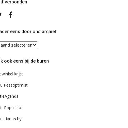
ijf verbonden
Volg
Volg
ons
ons
op
op
Twitter
Facebook
ader eens door ons archief
ader
ns
or
jk ook eens bij de buren
s
chief
ewinkel krijst
u Pessoptimist
tieAgenda
ti-Populista
ristianarchy