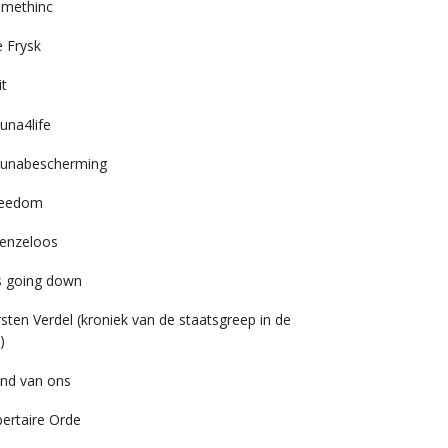
imethinc
 Frysk
it
una4life
unabescherming
reedom
enzeloos
’s going down
rsten Verdel (kroniek van de staatsgreep in de
)
nd van ons
bertaire Orde