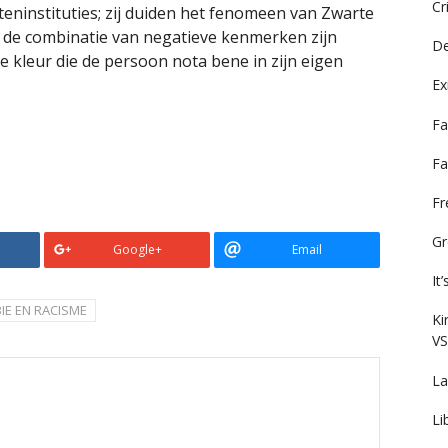
Cr
ninstituties; zij duiden het fenomeen van Zwarte
d: de combinatie van negatieve kenmerken zijn
De
 kleur die de persoon nota bene in zijn eigen
Ex
Fa
Fa
F
Gr
Google+
Email
It
IE EN RACISME
Ki
VS
La
Li