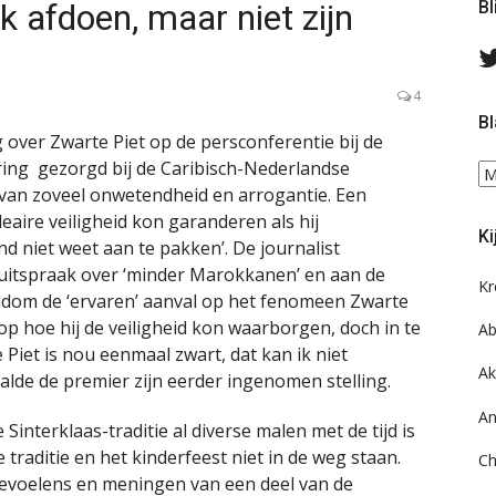
k afdoen, maar niet zijn
Bl
4
Bl
 over Zwarte Piet op de persconferentie bij de
ring gezorgd bij de Caribisch-Nederlandse
Bl
van zoveel onwetendheid en arrogantie. Een
ee
do
leaire veiligheid kon garanderen als hij
Ki
on
nd niet weet aan te pakken’. De journalist
ar
 uitspraak over ‘minder Marokkanen’ en aan de
Kr
ondom de ‘ervaren’ aanval op het fenomeen Zwarte
 op hoe hij de veiligheid kon waarborgen, doch in te
Ab
Piet is nou eenmaal zwart, dat kan ik niet
Ak
aalde de premier zijn eerder ingenomen stelling.
An
Sinterklaas-traditie al diverse malen met de tijd is
raditie en het kinderfeest niet in de weg staan.
Ch
gevoelens en meningen van een deel van de