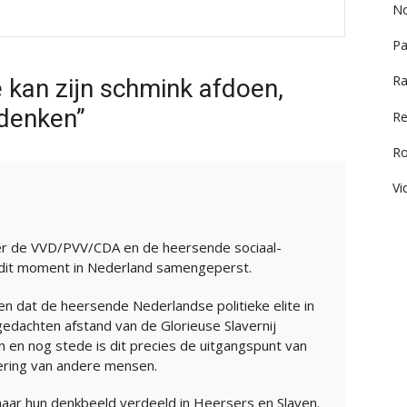
No
Pa
Ra
 kan zijn schmink afdoen,
 denken”
Re
R
Vi
over de VVD/PVV/CDA en de heersende sociaal-
 dit moment in Nederland samengeperst.
eren dat de heersende Nederlandse politieke elite in
gedachten afstand van de Glorieuse Slavernij
en nog stede is dit precies de uitgangspunt van
dering van andere mensen.
aar hun denkbeeld verdeeld in Heersers en Slaven.