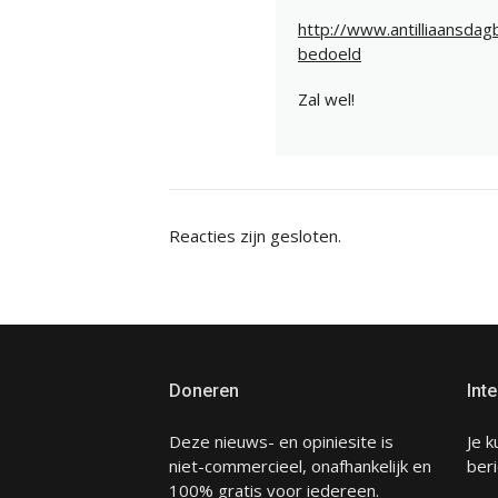
http://www.antilliaansdag
bedoeld
Zal wel!
Reacties zijn gesloten.
Doneren
Inte
Deze nieuws- en opiniesite is
Je k
niet-commercieel, onafhankelijk en
beri
100% gratis voor iedereen.