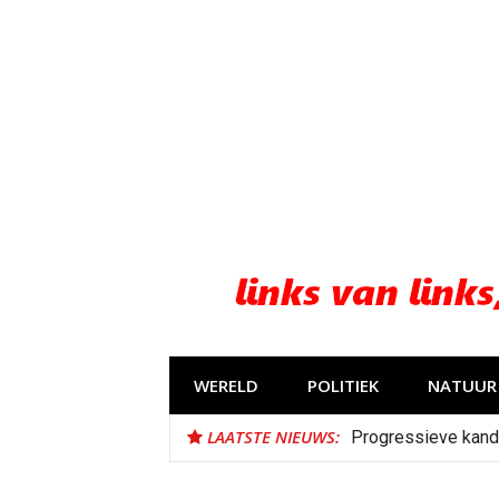
Naar
de
inhoud
springen
WERELD
POLITIEK
NATUUR 
LAATSTE NIEUWS:
Progressieve kand