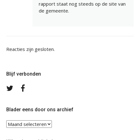
rapport staat nog steeds op de site van
de gemeente.
Reacties zijn gesloten.
Blijf verbonden
Volg
Volg
ons
ons
op
op
Twitter
Facebook
Blader eens door ons archief
Blader
eens
door