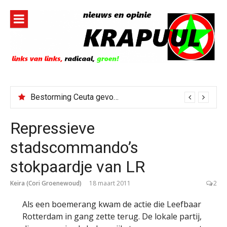
Naar
de
inhoud
springen
Bestorming Ceuta gevolg van op sociale media verspreide hoax?
Repressieve
stadscommando’s
stokpaardje van LR
Keira (Cori Groenewoud)
18 maart 2011
2
Als een boemerang kwam de actie die Leefbaar
Rotterdam in gang zette terug. De lokale partij,