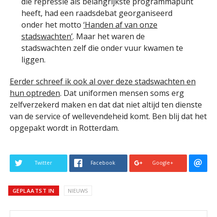
die repressie als belangrijkste programmapunt
heeft, had een raadsdebat georganiseerd
onder het motto
‘Handen af van onze
stadswachten’
. Maar het waren de
stadswachten zelf die onder vuur kwamen te
liggen.
Eerder schreef ik ook al over deze stadswachten en
hun optreden
. Dat uniformen mensen soms erg
zelfverzekerd maken en dat dat niet altijd ten dienste
van de service of wellevendeheid komt. Ben blij dat het
opgepakt wordt in Rotterdam.
Twitter
Facebook
Google+
GEPLAATST IN
NIEUWS