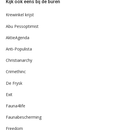
Kijk ook eens bij de buren
ons
archief
Krewinkel krijst
Abu Pessoptimist
AktieAgenda
Anti-Populista
Christianarchy
Crimethinc
De Frysk
Exit
Fauna4life
Faunabescherming
Freedom