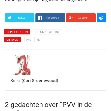
Twitter
Facebook
Google+
GEPLAATST IN
COLUMNS &OPINIE
GETAGD
PVV
VN
Keira (Cori Groenewoud)
2 gedachten over “PVV in de