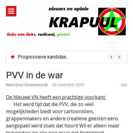
Naar
de
inhoud
springen
Progressieve kandidaat El-Sayed senaatskandidaat Michigan
PVV in de war
Keira (Cori Groenewoud)
23 november 2010
2
De Nieuwe VN heeft een prachtige voorkant
Het werd tijd dat die PVV, die zo veel
mogelijkheden biedt voor cartoonisten,
grappenmakers en andere creatieve geesten eens
aangepakt werd zoals dat hoort! Wil er alleen maar
toevoegen: we zijn nog maar net begonnen!