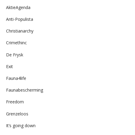
AktieAgenda
Anti-Populista
Christianarchy
Crimethinc
De Frysk
Exit
Fauna4life
Faunabescherming
Freedom
Grenzeloos
It’s going down