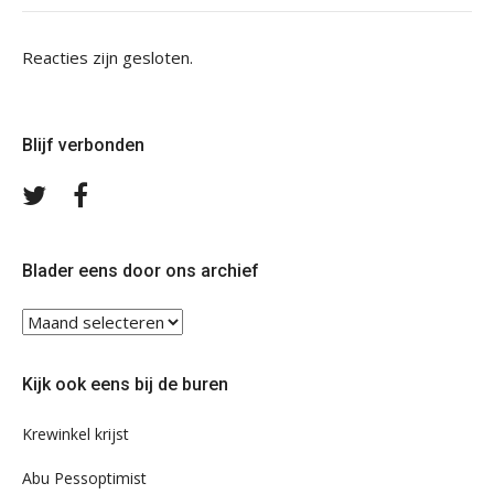
Reacties zijn gesloten.
Blijf verbonden
Volg
Volg
ons
ons
op
op
Twitter
Facebook
Blader eens door ons archief
Blader
eens
door
Kijk ook eens bij de buren
ons
archief
Krewinkel krijst
Abu Pessoptimist