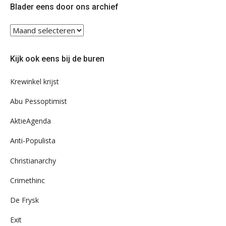
Blader eens door ons archief
Blader
eens
door
Kijk ook eens bij de buren
ons
archief
Krewinkel krijst
Abu Pessoptimist
AktieAgenda
Anti-Populista
Christianarchy
Crimethinc
De Frysk
Exit