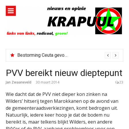
Naar
de
inhoud
springen
Bestorming Ceuta gevolg van op sociale media verspreide hoax?
PVV bereikt nieuw dieptepunt
Jan Zwaaneveld
30 maart 2014
23
Wie dacht dat de PVV niet dieper kon zinken na
Wilders’ hitserij tegen Marokkanen op de avond van
de gemeenteraadsverkiezingen, komt bedrogen uit.
Natuurlijk, iedere keer hoop je dat de bodem nu
bereikt is, maar telkens blijkt Wilders, een andere
PVV’er of de PVV-aanhang probleemloos voor een