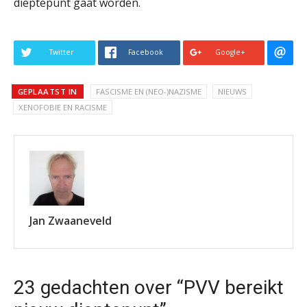
dieptepunt gaat worden.
Twitter
Facebook
Google+
GEPLAATST IN
FASCISME EN (NEO-)NAZISME
NIEUWS
XENOFOBIE EN RACISME
Jan Zwaaneveld
23 gedachten over “PVV bereikt