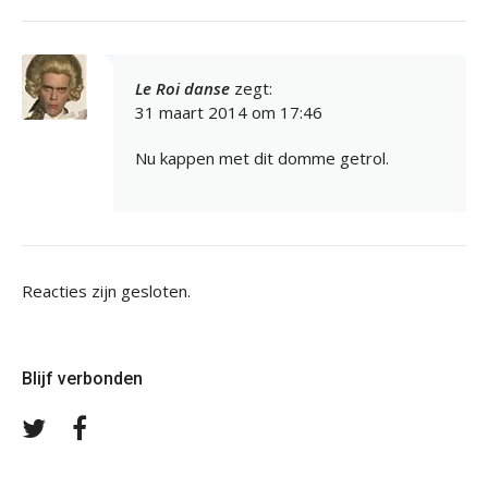
Le Roi danse
zegt:
31 maart 2014 om 17:46
Nu kappen met dit domme getrol.
Reacties zijn gesloten.
Blijf verbonden
Volg
Volg
ons
ons
op
op
Twitter
Facebook