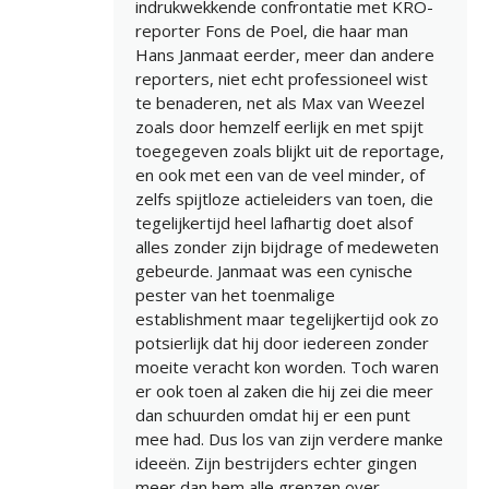
indrukwekkende confrontatie met KRO-
reporter Fons de Poel, die haar man
Hans Janmaat eerder, meer dan andere
reporters, niet echt professioneel wist
te benaderen, net als Max van Weezel
zoals door hemzelf eerlijk en met spijt
toegegeven zoals blijkt uit de reportage,
en ook met een van de veel minder, of
zelfs spijtloze actieleiders van toen, die
tegelijkertijd heel lafhartig doet alsof
alles zonder zijn bijdrage of medeweten
gebeurde. Janmaat was een cynische
pester van het toenmalige
establishment maar tegelijkertijd ook zo
potsierlijk dat hij door iedereen zonder
moeite veracht kon worden. Toch waren
er ook toen al zaken die hij zei die meer
dan schuurden omdat hij er een punt
mee had. Dus los van zijn verdere manke
ideeën. Zijn bestrijders echter gingen
meer dan hem alle grenzen over.