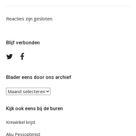
Reacties zijn gesloten.
Blijf verbonden
Volg
Volg
ons
ons
op
op
Twitter
Facebook
Blader eens door ons archief
Blader
eens
door
Kijk ook eens bij de buren
ons
archief
Krewinkel krijst
Abu Pessoptimist