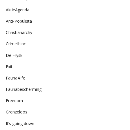
AktieAgenda
Anti-Populista
Christianarchy
Crimethinc
De Frysk
Exit
Fauna4life
Faunabescherming
Freedom
Grenzeloos
It’s going down