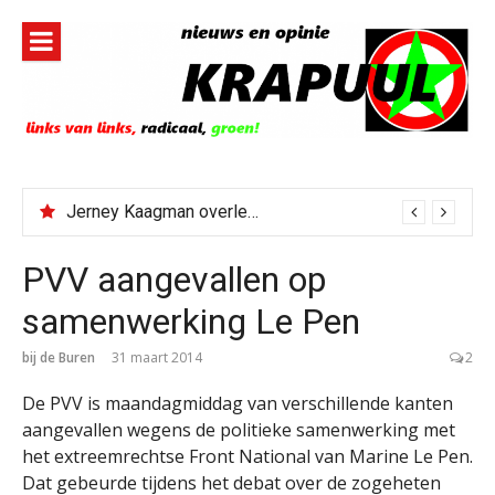
Naar
de
inhoud
springen
Jerney Kaagman overleden
PVV aangevallen op
samenwerking Le Pen
bij de Buren
31 maart 2014
2
De PVV is maandagmiddag van verschillende kanten
aangevallen wegens de politieke samenwerking met
het extreemrechtse Front National van Marine Le Pen.
Dat gebeurde tijdens het debat over de zogeheten