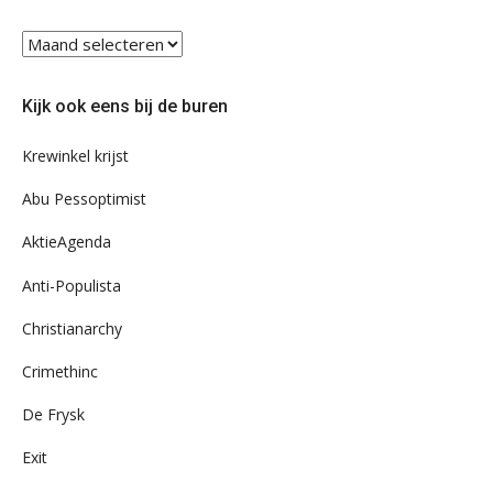
Blader
eens
door
Kijk ook eens bij de buren
ons
archief
Krewinkel krijst
Abu Pessoptimist
AktieAgenda
Anti-Populista
Christianarchy
Crimethinc
De Frysk
Exit