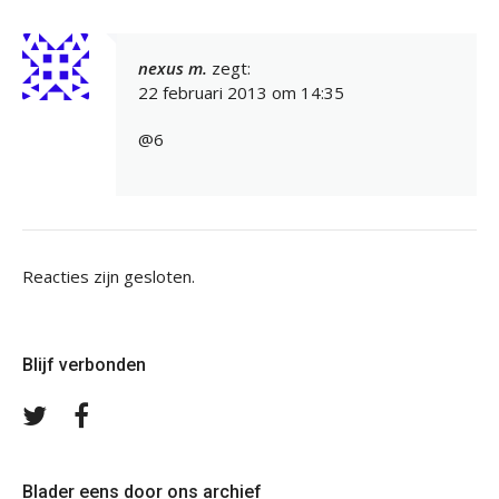
nexus m.
zegt:
22 februari 2013 om 14:35
@6
Reacties zijn gesloten.
Blijf verbonden
Volg
Volg
ons
ons
op
op
Twitter
Facebook
Blader eens door ons archief