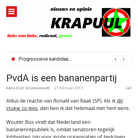
Naar
de
inhoud
springen
Progressieve kandidaat El-Sayed senaatskandidaat Michigan
PvdA is een bananenpartij
Keira (Cori Groenewoud)
21 februari 2013
8
Aldus de reactie van Ronald van Raak (SP). Als ik
dit
stukje zo lees
, dan ben ik dat helemaal met hem eens.
Wouter Bos vindt dat Nederland een
bananenrepubliek is, omdat senatoren tegelijk
lobbyisten zijn voor grote organisaties of bedrijven.