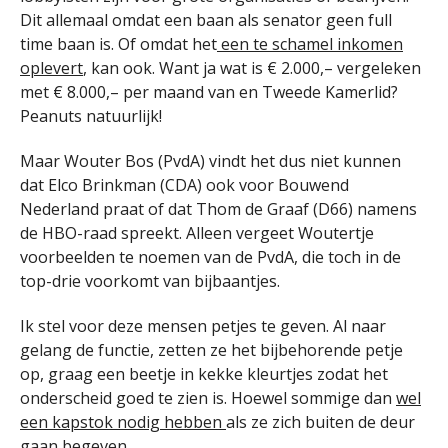
Dit allemaal omdat een baan als senator geen full
time baan is. Of omdat het
een te schamel inkomen
oplevert
, kan ook. Want ja wat is € 2.000,– vergeleken
met € 8.000,– per maand van en Tweede Kamerlid?
Peanuts natuurlijk!
Maar Wouter Bos (PvdA) vindt het dus niet kunnen
dat Elco Brinkman (CDA) ook voor Bouwend
Nederland praat of dat Thom de Graaf (D66) namens
de HBO-raad spreekt. Alleen vergeet Woutertje
voorbeelden te noemen van de PvdA, die toch in de
top-drie voorkomt van bijbaantjes.
Ik stel voor deze mensen petjes te geven. Al naar
gelang de functie, zetten ze het bijbehorende petje
op, graag een beetje in kekke kleurtjes zodat het
onderscheid goed te zien is. Hoewel sommige dan
wel
een kapstok nodig hebben
als ze zich buiten de deur
gaan begeven.