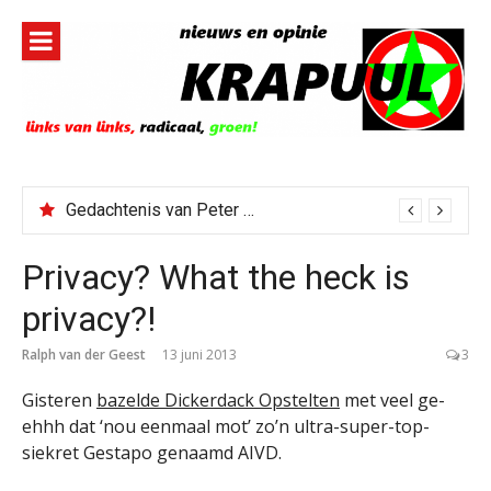
Naar
de
inhoud
springen
Gedachtenis van Peter Faber
Privacy? What the heck is
privacy?!
Ralph van der Geest
13 juni 2013
3
Gisteren
bazelde Dickerdack Opstelten
met veel ge-
ehhh dat ‘nou eenmaal mot’ zo’n ultra-super-top-
siekret Gestapo genaamd AIVD.