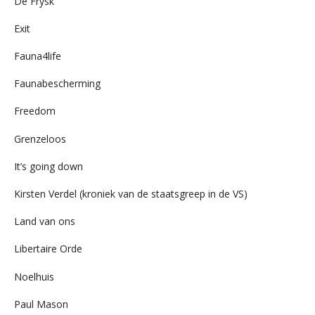
De Frysk
Exit
Fauna4life
Faunabescherming
Freedom
Grenzeloos
It’s going down
Kirsten Verdel (kroniek van de staatsgreep in de VS)
Land van ons
Libertaire Orde
Noelhuis
Paul Mason