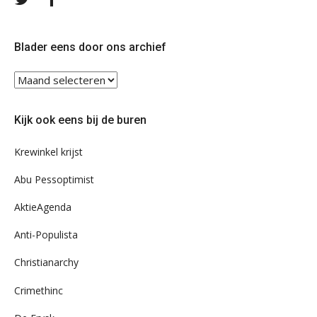
ons
ons
op
op
Twitter
Facebook
Blader eens door ons archief
Blader
eens
door
Kijk ook eens bij de buren
ons
archief
Krewinkel krijst
Abu Pessoptimist
AktieAgenda
Anti-Populista
Christianarchy
Crimethinc