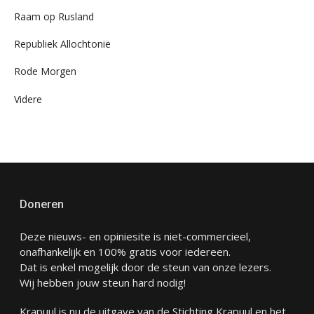
Raam op Rusland
Republiek Allochtonië
Rode Morgen
Videre
Doneren
Deze nieuws- en opiniesite is niet-commercieel,
onafhankelijk en 100% gratis voor iedereen.
Dat is enkel mogelijk door de steun van onze lezers.
Wij hebben jouw steun hard nodig!
Krapuul is nu de uitgave van de Stichting Krapuul en het