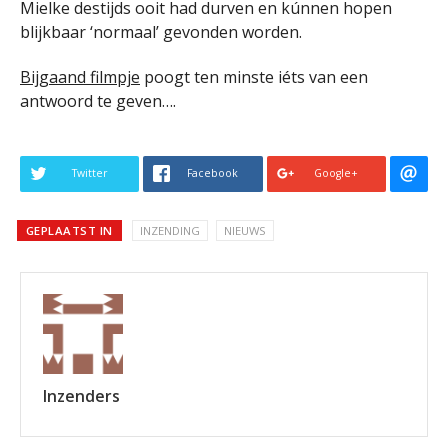
Mielke destijds ooit had durven en kúnnen hopen
blijkbaar ‘normaal’ gevonden worden.
Bijgaand filmpje
poogt ten minste iéts van een
antwoord te geven….
Twitter
Facebook
Google+
GEPLAATST IN
INZENDING
NIEUWS
Inzenders