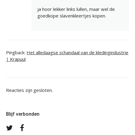
ja hoor lekker links lullen, maar wel de
goedkope slavenkleertjes kopen.
Pingback:
Het alledaagse schandaal van de kledingindustrie
| Krapuul
Reacties zijn gesloten.
Blijf verbonden
Volg
Volg
ons
ons