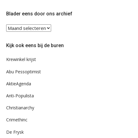
op
op
Twitter
Facebook
Blader eens door ons archief
Blader
eens
door
Kijk ook eens bij de buren
ons
archief
Krewinkel krijst
Abu Pessoptimist
AktieAgenda
Anti-Populista
Christianarchy
Crimethinc
De Frysk