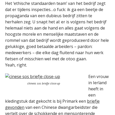
Het ‘ethische standaarden team’ van het bedrijf zegt
dat er tijdens inspecties…o fuck: ik ga een beetje de
propaganda van een dubieus bedrijf zitten te
herhalen zeg. U snapt het al: er is volgens het bedrijf
helemaal niets aan de hand en alles gaat volgens de
hoogste morele en menselijke maatstaven en de
rommel van dat bedrijf wordt geproduceerd door hele
gelukkige, goed betaalde arbeiders – pardon:
medewerkers – die elke dag fluitend naar hun werk
fietsen of misschien wel met de otoo gaan.
Yeah, right.
Een vrouw
in Ierland
chinees sos briefje close-up
heeft in
een
kledingstuk dat gekocht is bij Primark een
briefje
gevonden
van een Chinese dwangarbeidster die
vertelt over de schokkende en mensonterende