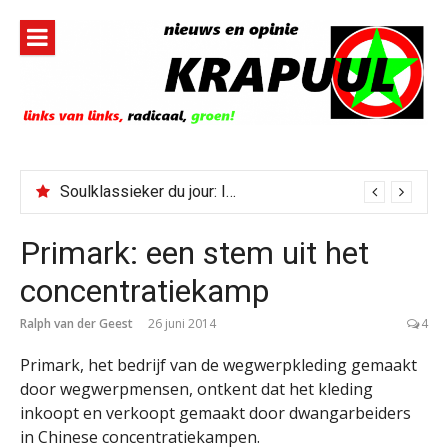
Naar
de
inhoud
springen
Soulklassieker du jour: I Wish It Would Rain
Primark: een stem uit het
concentratiekamp
Ralph van der Geest
26 juni 2014
4
Primark, het bedrijf van de wegwerpkleding gemaakt
door wegwerpmensen, ontkent dat het kleding
inkoopt en verkoopt gemaakt door dwangarbeiders
in Chinese concentratiekampen.