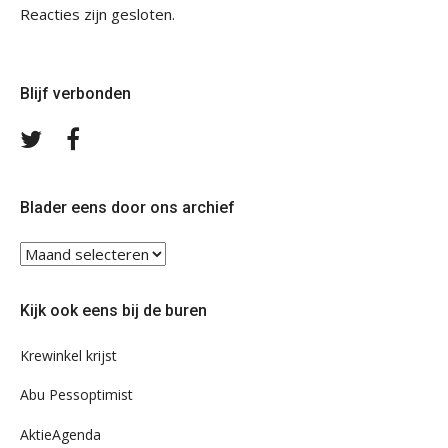
Reacties zijn gesloten.
Blijf verbonden
Volg
Volg
ons
ons
op
op
Twitter
Facebook
Blader eens door ons archief
Blader
eens
door
Kijk ook eens bij de buren
ons
archief
Krewinkel krijst
Abu Pessoptimist
AktieAgenda