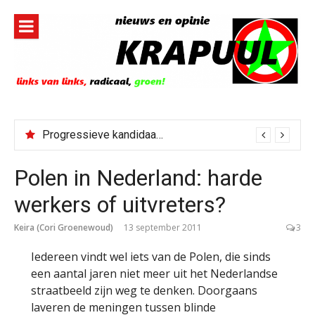
Naar
de
inhoud
springen
Progressieve kandidaat El-Sayed senaatskandidaat Michigan
Polen in Nederland: harde
werkers of uitvreters?
Keira (Cori Groenewoud)
13 september 2011
3
Iedereen vindt wel iets van de Polen, die sinds
een aantal jaren niet meer uit het Nederlandse
straatbeeld zijn weg te denken. Doorgaans
laveren de meningen tussen blinde