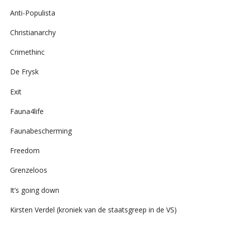
Anti-Populista
Christianarchy
Crimethinc
De Frysk
Exit
Fauna4life
Faunabescherming
Freedom
Grenzeloos
It’s going down
Kirsten Verdel (kroniek van de staatsgreep in de VS)