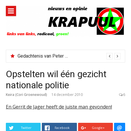
Naar
de
inhoud
springen
Gedachtenis van Peter Faber
Opstelten wil één gezicht
nationale politie
Keira (Cori Groenewoud)
14 december 2010
6
En Gerrit de Jager heeft de juiste man gevonden!
Twitter
Facebook
Google+