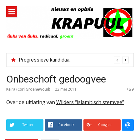
Naar
de
inhoud
springen
Progressieve kandidaat El-Sayed senaatskandidaat Michigan
Onbeschoft gedoogvee
Keira (Cori Groenewoud)
22 mei 2011
9
Over de uitlating van
Wilders “islamitisch stemvee”
Twitter
Facebook
Google+