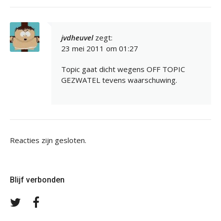
jvdheuvel
zegt:
23 mei 2011 om 01:27
Topic gaat dicht wegens OFF TOPIC
GEZWATEL tevens waarschuwing.
Reacties zijn gesloten.
Blijf verbonden
Volg
Volg
ons
ons
op
op