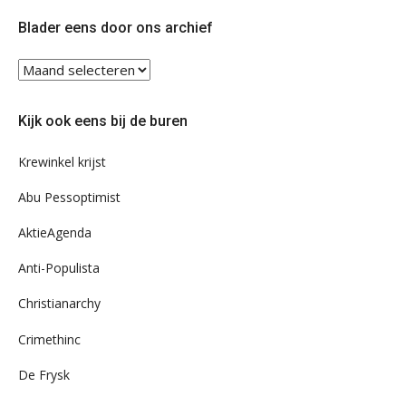
Twitter
Facebook
Blader eens door ons archief
Blader
eens
door
Kijk ook eens bij de buren
ons
archief
Krewinkel krijst
Abu Pessoptimist
AktieAgenda
Anti-Populista
Christianarchy
Crimethinc
De Frysk