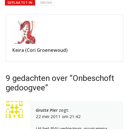
GEPLAATST IN
NIEUWS
Keira (Cori Groenewoud)
9 gedachten over “Onbeschoft
gedoogvee”
Grutte Pier
zegt:
22 mei 2011 om 21:42
Uit het PVV verkiezings-programma