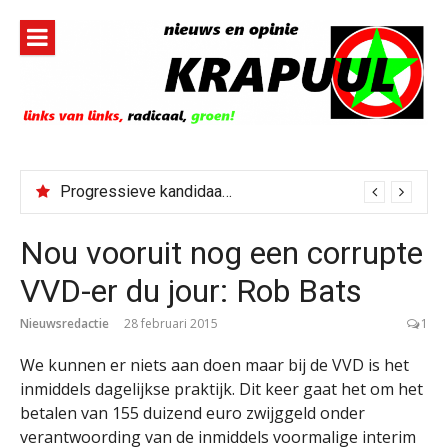
Naar
de
inhoud
springen
Progressieve kandidaat El-Sayed senaatskandidaat Michigan
Nou vooruit nog een corrupte
VVD-er du jour: Rob Bats
Nieuwsredactie
28 februari 2015
1
We kunnen er niets aan doen maar bij de VVD is het
inmiddels dagelijkse praktijk. Dit keer gaat het om het
betalen van 155 duizend euro zwijggeld onder
verantwoording van de inmiddels voormalige interim