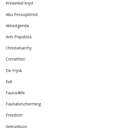
Krewinkel krijst
Abu Pessoptimist
AktieAgenda
Anti-Populista
Christianarchy
Crimethinc
De Frysk
Exit
Fauna4life
Faunabescherming
Freedom
Grenzeloos