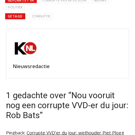
GEPLAATST IN
CORRUPTE VVD'ER DU JOUR
NIEUWS
POLITIEK
GETAGD
CORRUPTIE
Nieuwsredactie
1 gedachte over “Nou vooruit
nog een corrupte VVD-er du jour:
Rob Bats”
Pingback:
Corrupte VVD’er du Jour: wethouder Piet Ploeg