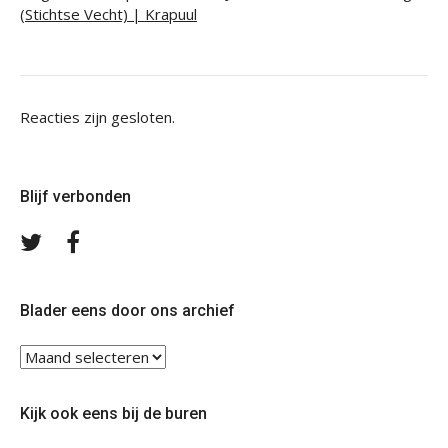
(Stichtse Vecht) | Krapuul
Reacties zijn gesloten.
Blijf verbonden
Volg
Volg
ons
ons
op
op
Twitter
Facebook
Blader eens door ons archief
Blader
eens
door
Kijk ook eens bij de buren
ons
archief