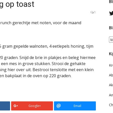
g op toast
Bl
1
 brunch gerechtje met noten, voor de maand
Bl
Bl
ee
 gram gepelde walnoten, 4 eetlepels honing, tijm
do
Ki
on
graden. Snijd de brie in plakjes en beleg hiermee
ar
een mes in grove stukken. Strooi de gehakte
Kr
ng hier over uit. Bestrooi tenslotte met een klein
Ab
 een bakplaat in de oven op 220 graden.
Ak
An
Ch
Google+
Email