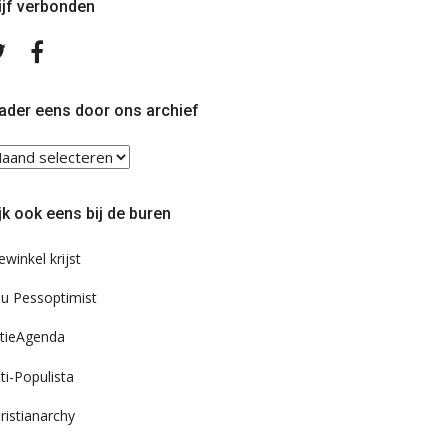
ijf verbonden
Volg
Volg
ons
ons
op
op
Twitter
Facebook
ader eens door ons archief
ader
ns
or
jk ook eens bij de buren
s
chief
ewinkel krijst
u Pessoptimist
tieAgenda
ti-Populista
ristianarchy