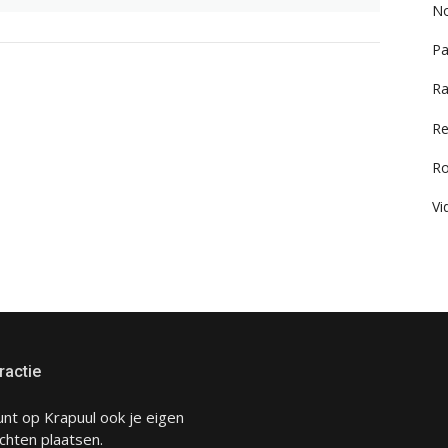
No
Pa
Ra
Re
R
Vi
ractie
unt op Krapuul ook je eigen
chten plaatsen.