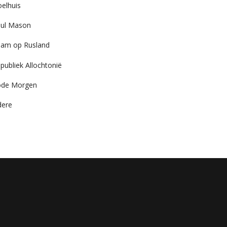
elhuis
ul Mason
am op Rusland
publiek Allochtonië
ode Morgen
dere