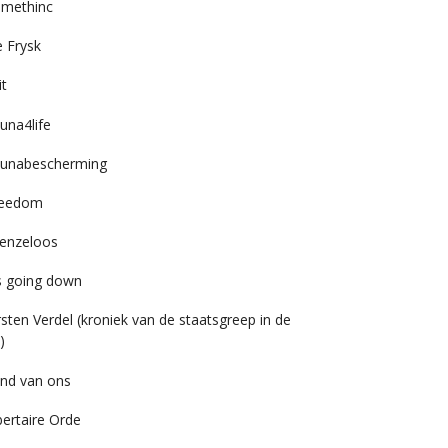
imethinc
 Frysk
it
una4life
unabescherming
reedom
enzeloos
’s going down
rsten Verdel (kroniek van de staatsgreep in de
)
nd van ons
bertaire Orde