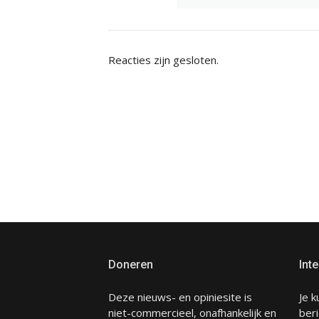
Reacties zijn gesloten.
Doneren
Inte
Deze nieuws- en opiniesite is
Je k
niet-commercieel, onafhankelijk en
beri