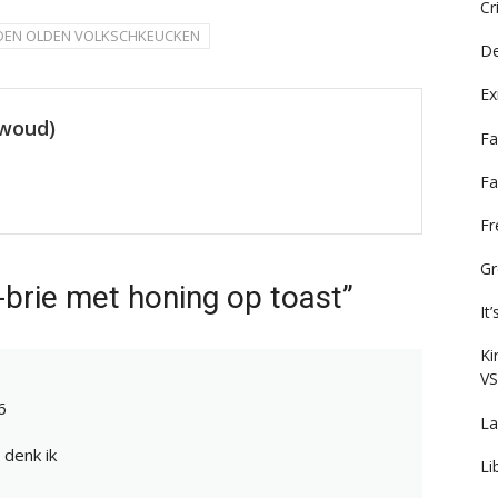
Cr
 DEN OLDEN VOLKSCHKEUCKEN
De
Ex
ewoud)
Fa
Fa
F
Gr
brie met honing op toast”
It
Ki
VS
6
La
 denk ik
Li