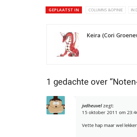
GEPLAATST IN
COLUMNS &OPINIE
IN
Keira (Cori Groen
1 gedachte over “Noten-
jvdheuvel
zegt:
15 oktober 2011 om 23:4
Vette hap maar wel lekker