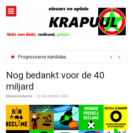
Naar
de
inhoud
springen
Progressieve kandidaat El-Sayed senaatskandidaat Michigan
Nog bedankt voor de 40
miljard
Nieuwsredactie
22 december 2023