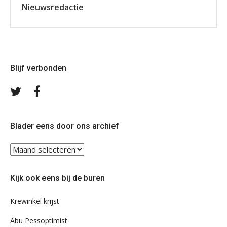
Nieuwsredactie
Blijf verbonden
Volg
Volg
ons
ons
op
op
Twitter
Facebook
Blader eens door ons archief
Blader
eens
door
Kijk ook eens bij de buren
ons
archief
Krewinkel krijst
Abu Pessoptimist