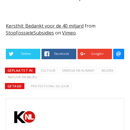
Kersthit: Bedankt voor de 40 miljard
from
StopFossieleSubsidies
on
Vimeo
.
Twitter
Facebook
Google+
GEPLAATST IN
CULTUUR
ENERGIE EN KLIMAAT
MUZIEK
NATUUR EN MILIEU
GETAGD
PROTESTSONG DU JOUR