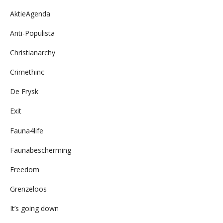
AktieAgenda
Anti-Populista
Christianarchy
Crimethinc
De Frysk
Exit
Fauna4life
Faunabescherming
Freedom
Grenzeloos
It’s going down