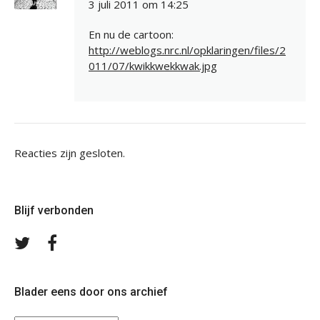
3 juli 2011 om 14:25
En nu de cartoon:
http://weblogs.nrc.nl/opklaringen/files/2
011/07/kwikkwekkwak.jpg
Reacties zijn gesloten.
Blijf verbonden
Volg
Volg
ons
ons
op
op
Twitter
Facebook
Blader eens door ons archief