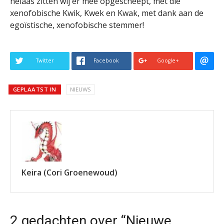
helaas zitten wij er mee opgescheept, met die
xenofobische Kwik, Kwek en Kwak, met dank aan de
egoïstische, xenofobische stemmer!
Twitter
Facebook
Google+
GEPLAATST IN
NIEUWS
Keira (Cori Groenewoud)
2 gedachten over “Nieuwe