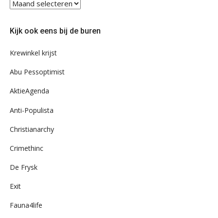
Blader
eens
door
Kijk ook eens bij de buren
ons
archief
Krewinkel krijst
Abu Pessoptimist
AktieAgenda
Anti-Populista
Christianarchy
Crimethinc
De Frysk
Exit
Fauna4life