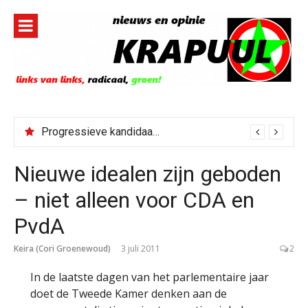
Naar
de
inhoud
springen
Progressieve kandidaat El-Sayed senaatskandidaat Michigan
Nieuwe idealen zijn geboden
– niet alleen voor CDA en
PvdA
Keira (Cori Groenewoud)
3 juli 2011
2
In de laatste dagen van het parlementaire jaar
doet de Tweede Kamer denken aan de