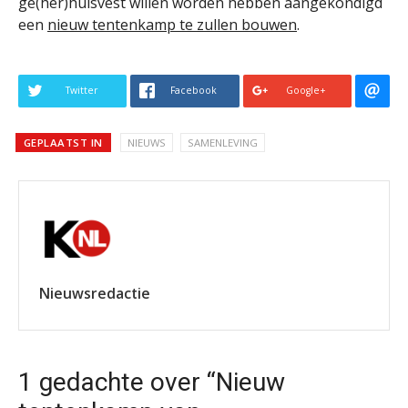
ge(her)huisvest willen worden hebben aangekondigd
een
nieuw tentenkamp te zullen bouwen
.
Twitter
Facebook
Google+
GEPLAATST IN
NIEUWS
SAMENLEVING
Nieuwsredactie
1 gedachte over “Nieuw