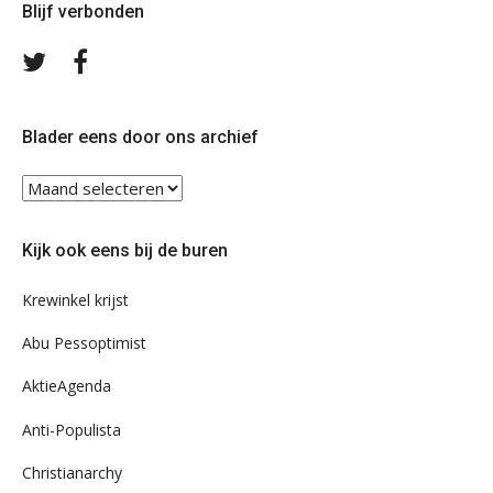
Blijf verbonden
Volg
Volg
ons
ons
op
op
Twitter
Facebook
Blader eens door ons archief
Blader
eens
door
Kijk ook eens bij de buren
ons
archief
Krewinkel krijst
Abu Pessoptimist
AktieAgenda
Anti-Populista
Christianarchy