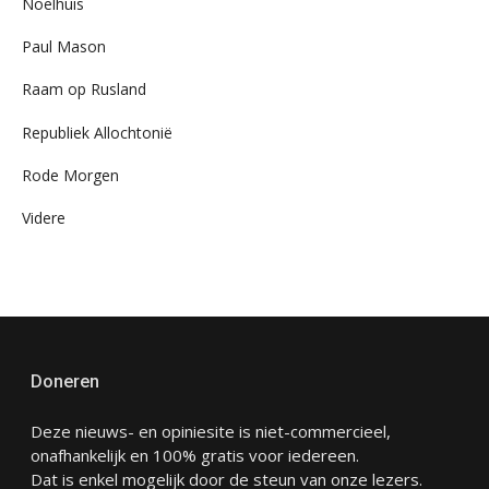
Noelhuis
Paul Mason
Raam op Rusland
Republiek Allochtonië
Rode Morgen
Videre
Doneren
Deze nieuws- en opiniesite is niet-commercieel,
onafhankelijk en 100% gratis voor iedereen.
Dat is enkel mogelijk door de steun van onze lezers.