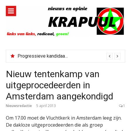
Naar
de
inhoud
springen
Progressieve kandidaat El-Sayed senaatskandidaat Michigan
Nieuw tentenkamp van
uitgeprocedeerden in
Amsterdam aangekondigd
Nieuwsredactie
5 april 2013
1
Om 17.00 moet de Vluchtkerk in Amsterdam leeg zijn.
De dakloze uitgeprocedeerden die als groep