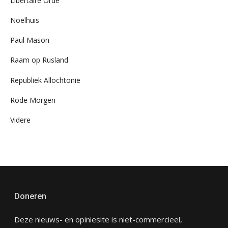
Libertaire Orde
Noelhuis
Paul Mason
Raam op Rusland
Republiek Allochtonië
Rode Morgen
Videre
Doneren
Deze nieuws- en opiniesite is niet-commercieel,