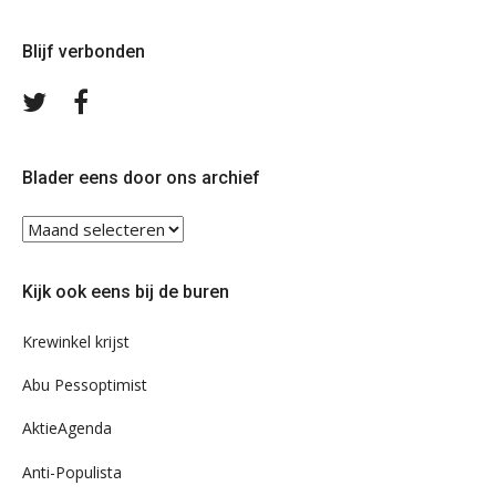
Blijf verbonden
Volg
Volg
ons
ons
op
op
Twitter
Facebook
Blader eens door ons archief
Blader
eens
door
Kijk ook eens bij de buren
ons
archief
Krewinkel krijst
Abu Pessoptimist
AktieAgenda
Anti-Populista