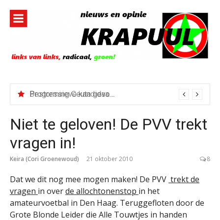
Naar
de
inhoud
springen
Bestorming Ceuta gevolg van op sociale media verspreide hoax?
Niet te geloven! De PVV trekt
vragen in!
Keira (Cori Groenewoud)
21 oktober 2010
8
Dat we dit nog mee mogen maken! De PVV
trekt de
vragen
in over
de allochtonenstop
in het
amateurvoetbal in Den Haag. Teruggefloten door de
Grote Blonde Leider die Alle Touwtjes in handen