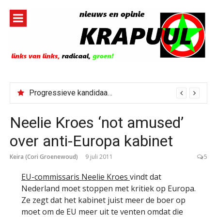
Naar
de
inhoud
springen
Progressieve kandidaat El-Sayed senaatskandidaat Michigan
Neelie Kroes ‘not amused’
over anti-Europa kabinet
Keira (Cori Groenewoud)
9 juli 2011
5
EU-commissaris Neelie Kroes
vindt dat
Nederland moet stoppen met kritiek op Europa.
Ze zegt dat het kabinet juist meer de boer op
moet om de EU meer uit te venten omdat die