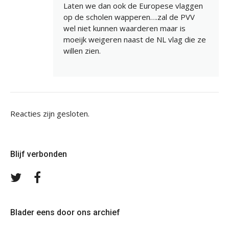
Laten we dan ook de Europese vlaggen
op de scholen wapperen….zal de PVV
wel niet kunnen waarderen maar is
moeijk weigeren naast de NL vlag die ze
willen zien.
Reacties zijn gesloten.
Blijf verbonden
Volg
Volg
ons
ons
op
op
Twitter
Facebook
Blader eens door ons archief