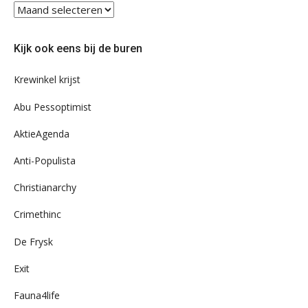
Blader
eens
door
Kijk ook eens bij de buren
ons
archief
Krewinkel krijst
Abu Pessoptimist
AktieAgenda
Anti-Populista
Christianarchy
Crimethinc
De Frysk
Exit
Fauna4life