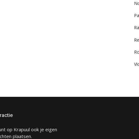
No
Pa
Ra
Re
R
Vi
ractie
unt op Krapuul ook je eigen
chten plaatsen.