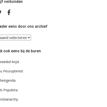
ijf verbonden
Volg
Volg
ons
ons
op
op
Twitter
Facebook
ader eens door ons archief
ader
ns
or
jk ook eens bij de buren
s
chief
ewinkel krijst
u Pessoptimist
tieAgenda
ti-Populista
ristianarchy