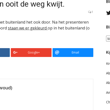
 ooit de weg kwijt.
Bl
1
t het buitenland het ook door. Na het presenteren
Bl
oord
staan we er gekleurd
op in het buitenland (o
Bl
ee
do
Ki
Google+
Email
on
ar
Kr
Ab
Ak
ewoud)
An
Ch