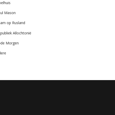
elhuis
ul Mason
am op Rusland
publiek Allochtonië
ode Morgen
dere