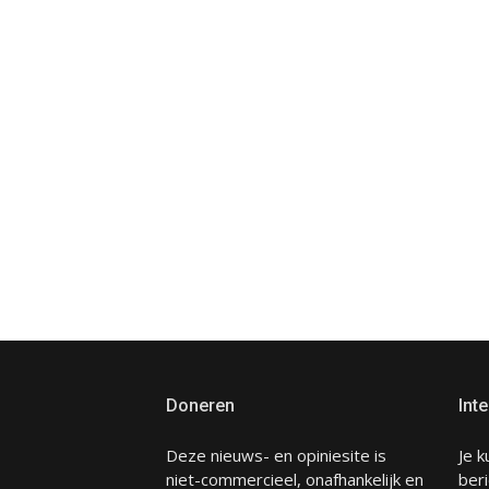
Doneren
Inte
Deze nieuws- en opiniesite is
Je k
niet-commercieel, onafhankelijk en
beri