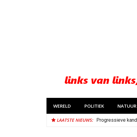
Naar
de
inhoud
springen
WERELD
POLITIEK
NATUUR 
LAATSTE NIEUWS:
Progressieve kand