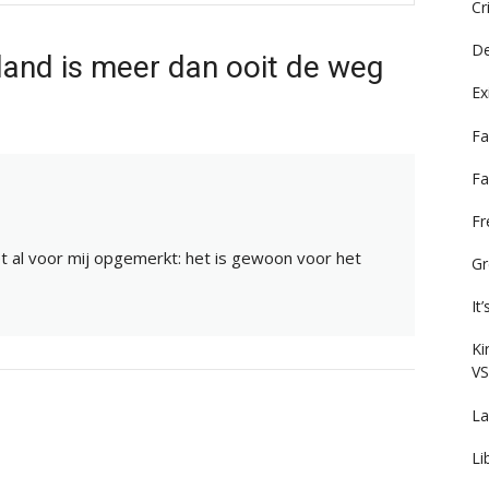
Cr
De
land is meer dan ooit de weg
Ex
Fa
Fa
F
 al voor mij opgemerkt: het is gewoon voor het
Gr
It
Ki
VS
La
Li