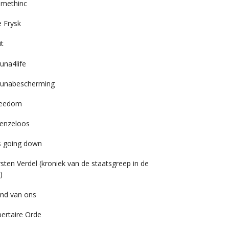
imethinc
 Frysk
it
una4life
unabescherming
reedom
enzeloos
’s going down
rsten Verdel (kroniek van de staatsgreep in de
)
nd van ons
bertaire Orde