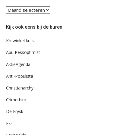
Blader
eens
door
Kijk ook eens bij de buren
ons
archief
Krewinkel krijst
Abu Pessoptimist
AktieAgenda
Anti-Populista
Christianarchy
Crimethinc
De Frysk
Exit