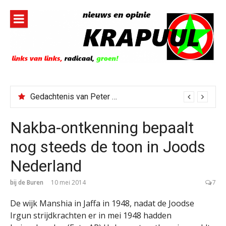
Naar
de
inhoud
springen
Gedachtenis van Peter Faber
Nakba-ontkenning bepaalt
nog steeds de toon in Joods
Nederland
bij de Buren
10 mei 2014
7
De wijk Manshia in Jaffa in 1948, nadat de Joodse
Irgun strijdkrachten er in mei 1948 hadden