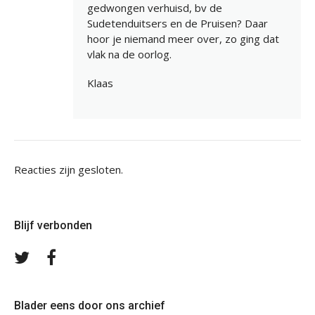
gedwongen verhuisd, bv de
Sudetenduitsers en de Pruisen? Daar
hoor je niemand meer over, zo ging dat
vlak na de oorlog.
Klaas
Reacties zijn gesloten.
Blijf verbonden
Volg
Volg
ons
ons
op
op
Twitter
Facebook
Blader eens door ons archief