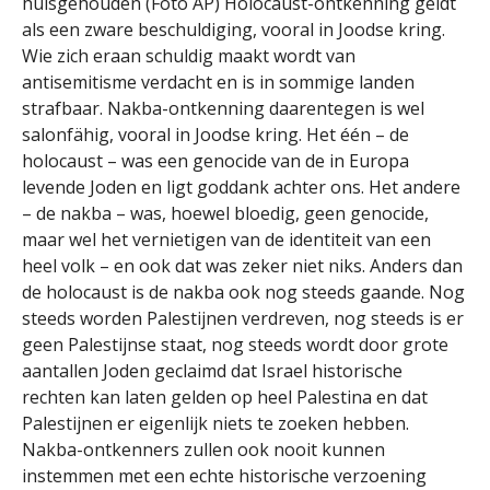
huisgehouden (Foto AP) Holocaust-ontkenning geldt
als een zware beschuldiging, vooral in Joodse kring.
Wie zich eraan schuldig maakt wordt van
antisemitisme verdacht en is in sommige landen
strafbaar. Nakba-ontkenning daarentegen is wel
salonfähig, vooral in Joodse kring. Het één – de
holocaust – was een genocide van de in Europa
levende Joden en ligt goddank achter ons. Het andere
– de nakba – was, hoewel bloedig, geen genocide,
maar wel het vernietigen van de identiteit van een
heel volk – en ook dat was zeker niet niks. Anders dan
de holocaust is de nakba ook nog steeds gaande. Nog
steeds worden Palestijnen verdreven, nog steeds is er
geen Palestijnse staat, nog steeds wordt door grote
aantallen Joden geclaimd dat Israel historische
rechten kan laten gelden op heel Palestina en dat
Palestijnen er eigenlijk niets te zoeken hebben.
Nakba-ontkenners zullen ook nooit kunnen
instemmen met een echte historische verzoening