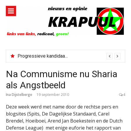
Naar
de
inhoud
springen
Bestorming Ceuta gevolg van op sociale media verspreide hoax?
Na Communisme nu Sharia
als Angstbeeld
Ina Dijstelberge
19 september 2010
4
Deze week werd met name door de rechtse pers en
blogsites (Spits, De Dagelijkse Standaard, Carel
Brendel, Hoeiboei, Arend Jan Boekestein en de Dutch
Defense League) met enige euforie het rapport van