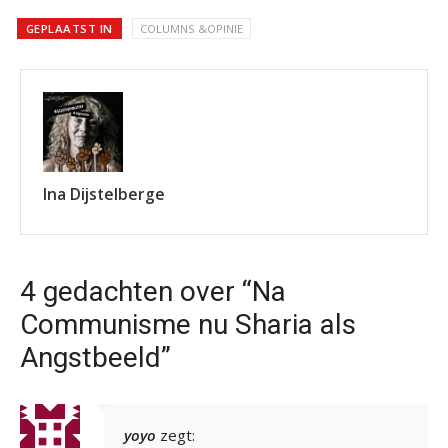
GEPLAATST IN
COLUMNS &OPINIE
Ina Dijstelberge
4 gedachten over “Na
Communisme nu Sharia als
Angstbeeld”
yoyo
zegt: