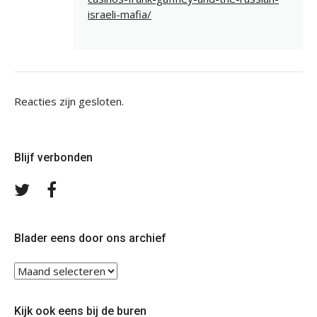
israeli-mafia/
Reacties zijn gesloten.
Blijf verbonden
Volg
Volg
ons
ons
op
op
Twitter
Facebook
Blader eens door ons archief
Blader
eens
door
Kijk ook eens bij de buren
ons