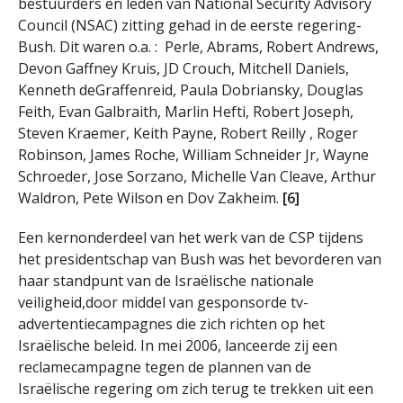
bestuurders en leden van National Security Advisory
Council (NSAC) zitting gehad in de eerste regering-
Bush. Dit waren o.a. : Perle, Abrams, Robert Andrews,
Devon Gaffney Kruis, JD Crouch, Mitchell Daniels,
Kenneth deGraffenreid, Paula Dobriansky, Douglas
Feith, Evan Galbraith, Marlin Hefti, Robert Joseph,
Steven Kraemer, Keith Payne, Robert Reilly , Roger
Robinson, James Roche, William Schneider Jr, Wayne
Schroeder, Jose Sorzano, Michelle Van Cleave, Arthur
Waldron, Pete Wilson en Dov Zakheim.
[6]
Een kernonderdeel van het werk van de CSP tijdens
het presidentschap van Bush was het bevorderen van
haar standpunt van de Israëlische nationale
veiligheid,door middel van gesponsorde tv-
advertentiecampagnes die zich richten op het
Israëlische beleid. In mei 2006, lanceerde zij een
reclamecampagne tegen de plannen van de
Israëlische regering om zich terug te trekken uit een