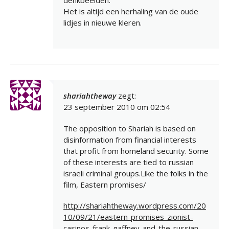
denkbeelden.
Het is altijd een herhaling van de oude
lidjes in nieuwe kleren.
shariahtheway
zegt:
23 september 2010 om 02:54
The opposition to Shariah is based on
disinformation from financial interests
that profit from homeland security. Some
of these interests are tied to russian
israeli criminal groups.Like the folks in the
film, Eastern promises/
http://shariahtheway.wordpress.com/20
10/09/21/eastern-promises-zionist-
casinos-frank-gaffney-and-the-russian-