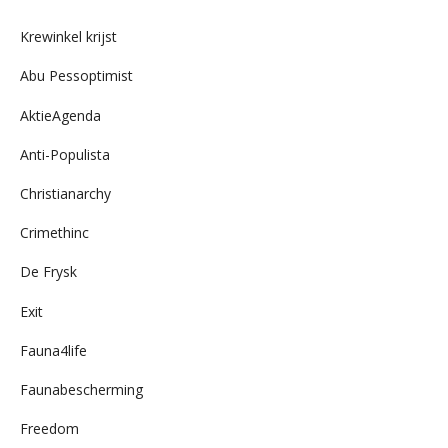
archief
Krewinkel krijst
Abu Pessoptimist
AktieAgenda
Anti-Populista
Christianarchy
Crimethinc
De Frysk
Exit
Fauna4life
Faunabescherming
Freedom