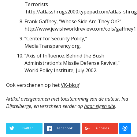
Terrorists
http://atlasshrugs2000.typepad.com/atlas_shrug
Frank Gaffney, “Whose Side Are They On?”
http://www.jewishworldreview.com/cols/gaffney
“
Center for Security Policy
,”
MediaTransparency.org.
“Axis of Influence: Behind the Bush
Administration’s Missile Defense Revival,”
World Policy Institute, July 2002.
Ook verschenen op het
VK-blog
‘
Artikel overgenomen met toestemming van de auteur, Ina
Dijstelberge, en verscheen eerder op
haar eigen site
.
Twitter
Facebook
Google+