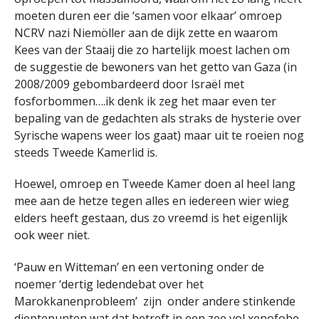
moeten duren eer die ‘samen voor elkaar’ omroep
NCRV nazi Niemöller aan de dijk zette en waarom
Kees van der Staaij die zo hartelijk moest lachen om
de suggestie de bewoners van het getto van Gaza (in
2008/2009 gebombardeerd door Israël met
fosforbommen….ik denk ik zeg het maar even ter
bepaling van de gedachten als straks de hysterie over
Syrische wapens weer los gaat) maar uit te roeien nog
steeds Tweede Kamerlid is.
Hoewel, omroep en Tweede Kamer doen al heel lang
mee aan de hetze tegen alles en iedereen wier wieg
elders heeft gestaan, dus zo vreemd is het eigenlijk
ook weer niet.
‘Pauw en Witteman’ en een vertoning onder de
noemer ‘dertig ledendebat over het
Marokkanenprobleem’ zijn onder andere stinkende
dieptepunten wat dat betreft in een zee vol xenofobe