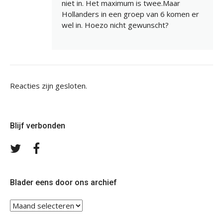
niet in. Het maximum is twee.Maar
Hollanders in een groep van 6 komen er
wel in. Hoezo nicht gewunscht?
Reacties zijn gesloten.
Blijf verbonden
Volg
Volg
ons
ons
op
op
Twitter
Facebook
Blader eens door ons archief
Blader
eens