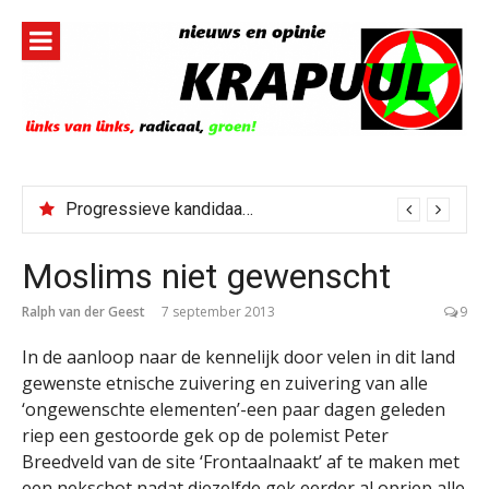
Naar
de
inhoud
springen
Progressieve kandidaat El-Sayed senaatskandidaat Michigan
Moslims niet gewenscht
Ralph van der Geest
7 september 2013
9
In de aanloop naar de kennelijk door velen in dit land
gewenste etnische zuivering en zuivering van alle
‘ongewenschte elementen’-een paar dagen geleden
riep een gestoorde gek op de polemist Peter
Breedveld van de site ‘Frontaalnaakt’ af te maken met
een nekschot nadat diezelfde gek eerder al opriep alle