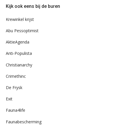
door
Kijk ook eens bij de buren
ons
archief
Krewinkel krijst
Abu Pessoptimist
AktieAgenda
Anti-Populista
Christianarchy
Crimethinc
De Frysk
Exit
Fauna4life
Faunabescherming