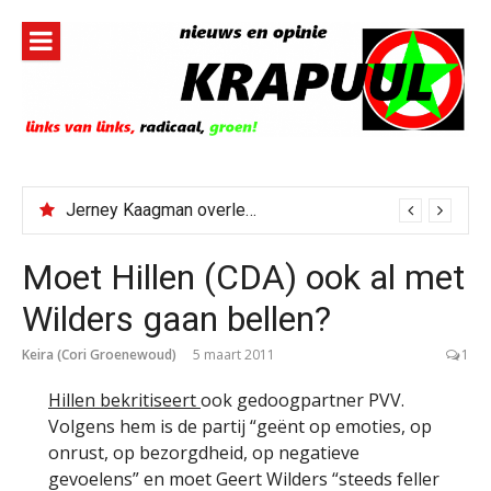
Naar
de
inhoud
springen
Jerney Kaagman overleden
Moet Hillen (CDA) ook al met
Wilders gaan bellen?
Keira (Cori Groenewoud)
5 maart 2011
1
Hillen bekritiseert
ook gedoogpartner PVV.
Volgens hem is de partij “geënt op emoties, op
onrust, op bezorgdheid, op negatieve
gevoelens” en moet Geert Wilders “steeds feller