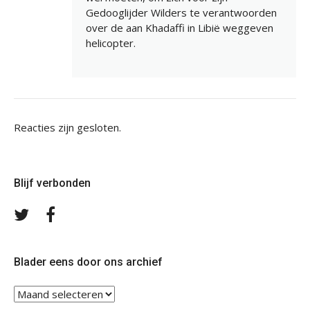
Gedooglijder Wilders te verantwoorden
over de aan Khadaffi in Libië weggeven
helicopter.
Reacties zijn gesloten.
Blijf verbonden
Volg
Volg
ons
ons
op
op
Twitter
Facebook
Blader eens door ons archief
Blader
eens