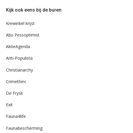
door
Kijk ook eens bij de buren
ons
archief
Krewinkel krijst
Abu Pessoptimist
AktieAgenda
Anti-Populista
Christianarchy
Crimethinc
De Frysk
Exit
Fauna4life
Faunabescherming