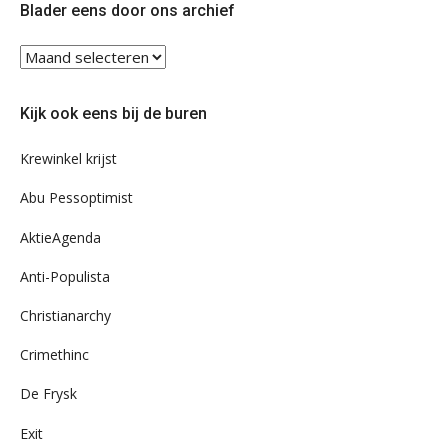
Blader eens door ons archief
Blader
eens
door
Kijk ook eens bij de buren
ons
archief
Krewinkel krijst
Abu Pessoptimist
AktieAgenda
Anti-Populista
Christianarchy
Crimethinc
De Frysk
Exit