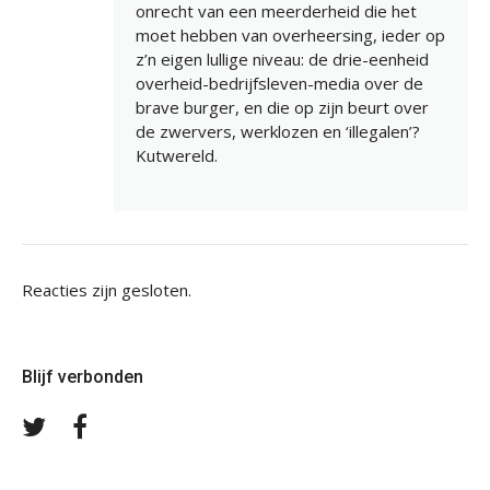
onrecht van een meerderheid die het
moet hebben van overheersing, ieder op
z’n eigen lullige niveau: de drie-eenheid
overheid-bedrijfsleven-media over de
brave burger, en die op zijn beurt over
de zwervers, werklozen en ‘illegalen’?
Kutwereld.
Reacties zijn gesloten.
Blijf verbonden
Volg
Volg
ons
ons
op
op
Twitter
Facebook