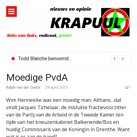
Naar
de
inhoud
springen
Todd Blanche benoemd tot Attorney General
Moedige PvdA
Ralph van der Geest
29 april 2013
1
Wim Henneicke was een moedig man. Althans…dat
vindt Jacques Tichelaar, de mislukte fractievoorzitter
van de Partij van de Arbeid in de Tweede Kamer ten
tijde van het kneuzenkabinet Balkenende/Bos en
huidig Commissaris van de Koningin in Drenthe. Want
wat is er aan de hand?