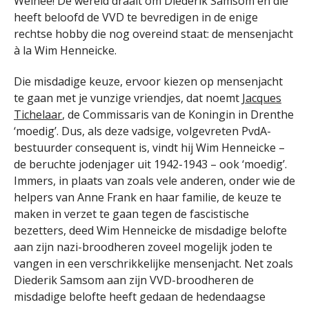
Welnee! De wereld draait om Diederik Samsom en die
heeft beloofd de VVD te bevredigen in de enige
rechtse hobby die nog overeind staat: de mensenjacht
à la Wim Henneicke.
Die misdadige keuze, ervoor kiezen op mensenjacht
te gaan met je vunzige vriendjes, dat noemt
Jacques
Tichelaar
, de Commissaris van de Koningin in Drenthe
‘moedig’. Dus, als deze vadsige, volgevreten PvdA-
bestuurder consequent is, vindt hij Wim Henneicke –
de beruchte jodenjager uit 1942-1943 – ook ‘moedig’.
Immers, in plaats van zoals vele anderen, onder wie de
helpers van Anne Frank en haar familie, de keuze te
maken in verzet te gaan tegen de fascistische
bezetters, deed Wim Henneicke de misdadige belofte
aan zijn nazi-broodheren zoveel mogelijk joden te
vangen in een verschrikkelijke mensenjacht. Net zoals
Diederik Samsom aan zijn VVD-broodheren de
misdadige belofte heeft gedaan de hedendaagse