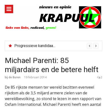
Naar
de
inhoud
springen
Progressieve kandidaat El-Sayed senaatskandidaat Michigan
Michael Parenti: 85
miljardairs en de betere helft
bij de Buren
19 februari 2014
2
De 85 rijkste mensen ter wereld bezitten evenveel
rijkdom als de 3,5 miljard armere zielen van de
wereldbevolking, zo stond te lezen in een rapport van
Oxfam International. Michael Parenti heeft een aantal