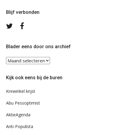
Blijf verbonden
Volg
Volg
ons
ons
op
op
Twitter
Facebook
Blader eens door ons archief
Blader
eens
door
Kijk ook eens bij de buren
ons
archief
Krewinkel krijst
Abu Pessoptimist
AktieAgenda
Anti-Populista