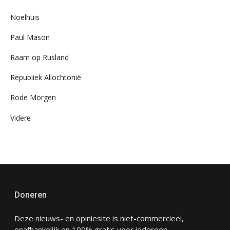
Noelhuis
Paul Mason
Raam op Rusland
Republiek Allochtonië
Rode Morgen
Videre
Doneren
Deze nieuws- en opiniesite is niet-commercieel,
onafhankelijk en 100% gratis voor iedereen.