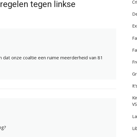
regelen tegen linkse
Cr
De
Ex
Fa
Fa
an dat onze coaltie een ruime meerderheid van 81
F
Gr
It
Ki
VS
La
ng?
Li