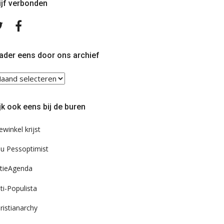
ijf verbonden
Volg
Volg
ons
ons
op
op
Twitter
Facebook
ader eens door ons archief
ader
ns
or
jk ook eens bij de buren
s
chief
ewinkel krijst
u Pessoptimist
tieAgenda
ti-Populista
ristianarchy