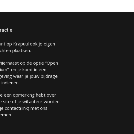
ractie
unt op Krapuul ook je eigen
chten plaatsen.
 hiernaast op de optie “Open
ium” en je komt in een
eving waar je jouw bijdrage
 indienen.
 je een opmerking hebt over
 site of je wil auteur worden
 je
contact
(link) met ons
emen