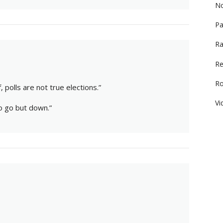
No
Pa
Ra
Re
R
, polls are not true elections.”
Vi
o go but down.”