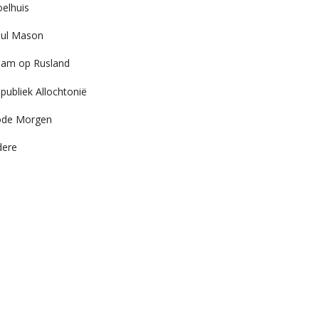
elhuis
ul Mason
am op Rusland
publiek Allochtonië
ode Morgen
dere