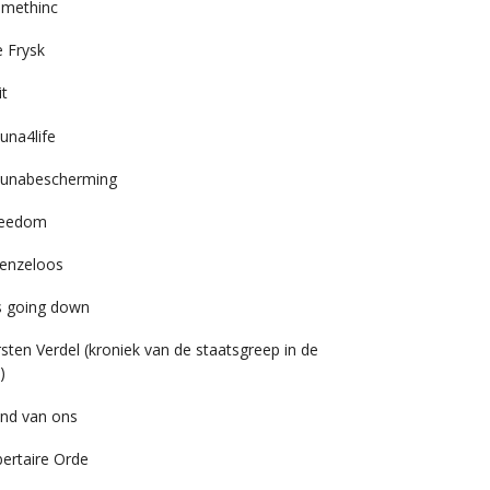
imethinc
 Frysk
it
una4life
unabescherming
reedom
enzeloos
’s going down
rsten Verdel (kroniek van de staatsgreep in de
)
nd van ons
bertaire Orde