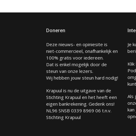
Doneren
Inte
Deze nieuws- en opiniesite is
Je k
niet-commercieel, onafhankelijk en
beri
100% gratis voor iedereen.
Klik
Dat is enkel mogelijk door de
Pod
steun van onze lezers.
omg
Wij hebben jouw steun hard nodig!
kunt
Krapuul is nu de uitgave van de
Als
Stichting Krapuul en het heeft een
onze
eigen bankrekening. Gedenk ons!
kan
NL96 SNSB 0339 8969 06 t.n.v.
opn
Stichting Krapuul