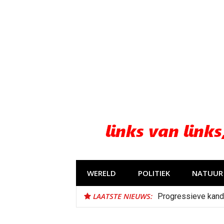
Naar
de
inhoud
springen
WERELD
POLITIEK
NATUUR 
LAATSTE NIEUWS:
Progressieve kand