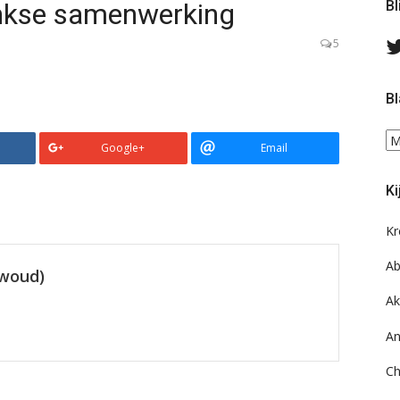
inkse samenwerking
Bl
5
Bl
Bl
Google+
Email
ee
do
Ki
on
ar
Kr
Ab
ewoud)
Ak
An
Ch