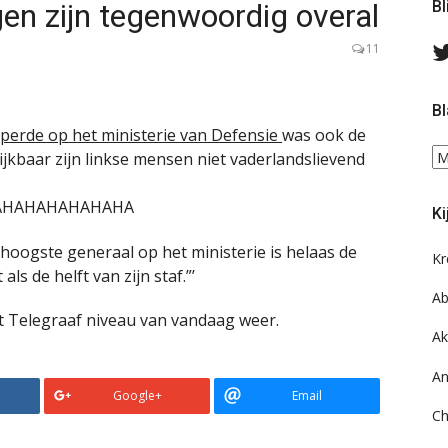
n zijn tegenwoordig overal
Bl
11
Bl
perde op het ministerie van Defensie
was ook de
Bl
ijkbaar zijn linkse mensen niet vaderlandslievend
ee
do
AHAHAHAHAHAHA
Ki
on
ar
 hoogste generaal op het ministerie is helaas de
Kr
ls de helft van zijn staf.”’
Ab
et Telegraaf niveau van vandaag weer.
Ak
An
Google+
Email
Ch