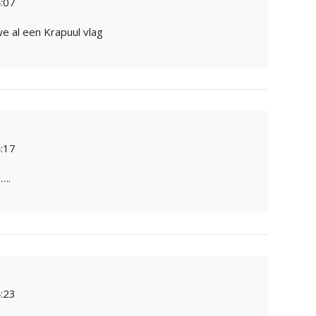
:07
 al een Krapuul vlag
:17
 ….
:23