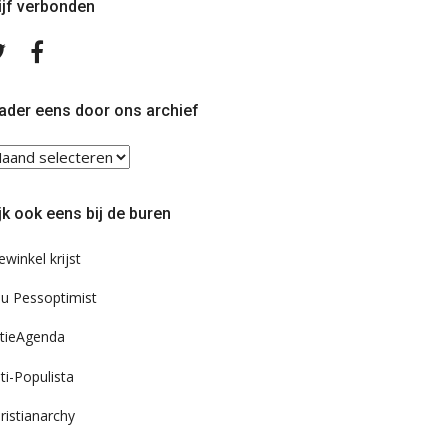
ijf verbonden
Volg
Volg
ons
ons
op
op
Twitter
Facebook
ader eens door ons archief
ader
ns
or
jk ook eens bij de buren
s
chief
ewinkel krijst
u Pessoptimist
tieAgenda
ti-Populista
ristianarchy