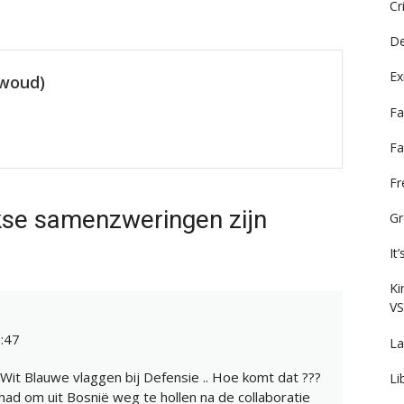
Cr
De
Ex
ewoud)
Fa
Fa
F
kse samenzweringen zijn
Gr
It
Ki
VS
:47
La
 Wit Blauwe vlaggen bij Defensie .. Hoe komt dat ???
Li
d om uit Bosnië weg te hollen na de collaboratie