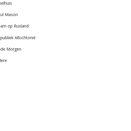
elhuis
ul Mason
am op Rusland
publiek Allochtonië
ode Morgen
dere