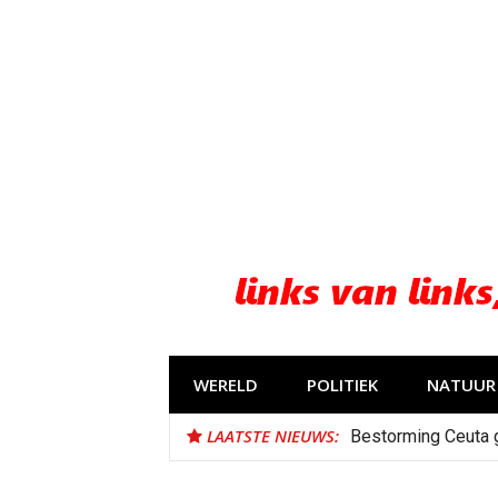
Naar
de
inhoud
springen
WERELD
POLITIEK
NATUUR 
LAATSTE NIEUWS:
Bestorming Ceuta 