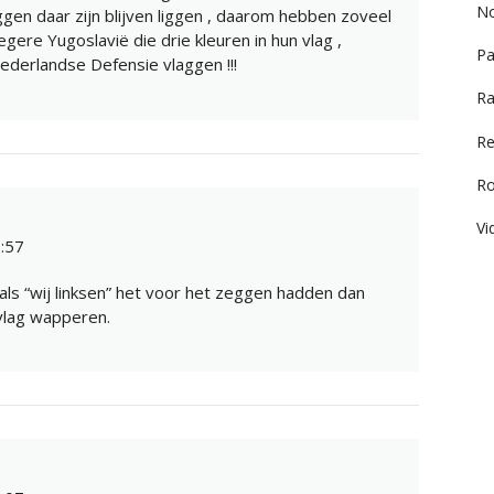
No
gen daar zijn blijven liggen , daarom hebben zoveel
gere Yugoslavië die drie kleuren in hun vlag ,
Pa
ederlandse Defensie vlaggen !!!
Ra
Re
R
Vi
:57
ls “wij linksen” het voor het zeggen hadden dan
vlag wapperen.