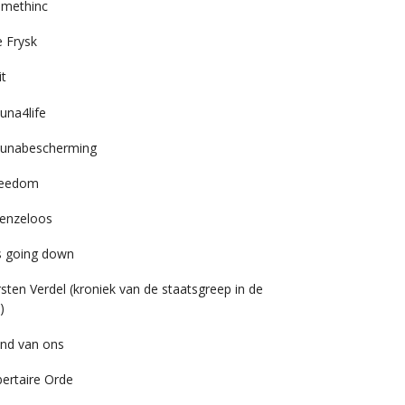
imethinc
 Frysk
it
una4life
unabescherming
reedom
enzeloos
’s going down
rsten Verdel (kroniek van de staatsgreep in de
)
nd van ons
bertaire Orde