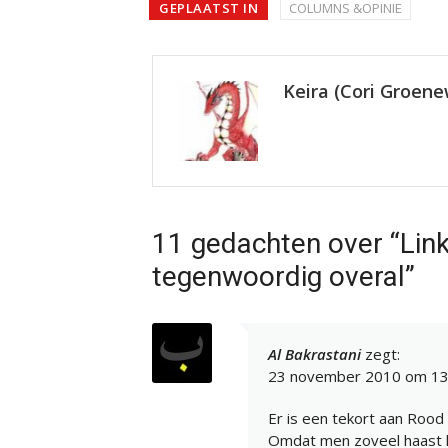
GEPLAATST IN
COLUMNS &OPINIE
Keira (Cori Groen
11 gedachten over “Lin
tegenwoordig overal”
Al Bakrastani
zegt:
23 november 2010 om 13
Er is een tekort aan Rood
Omdat men zoveel haast ha