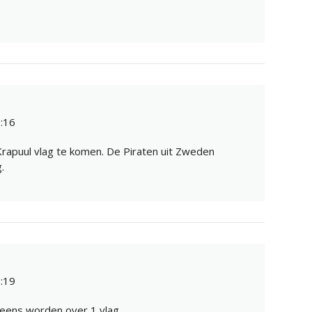
:16
rapuul vlag te komen. De Piraten uit Zweden
.
:19
t eens worden over 1 vlag