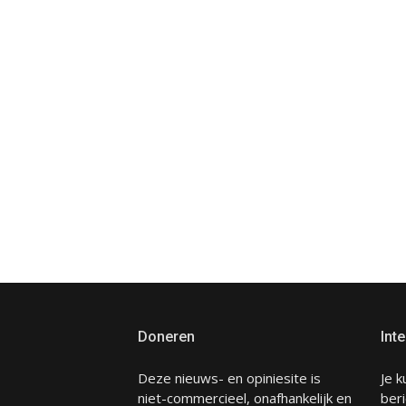
Doneren
Inte
Deze nieuws- en opiniesite is
Je k
niet-commercieel, onafhankelijk en
beri