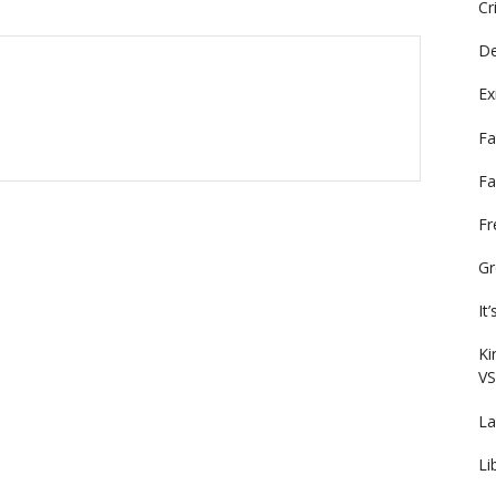
Cr
De
Ex
Fa
Fa
F
Gr
It
Ki
VS
La
Li