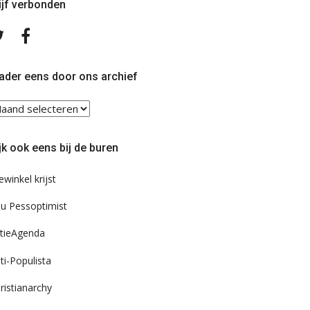
ijf verbonden
Volg
Volg
ons
ons
op
op
Twitter
Facebook
ader eens door ons archief
ader
ns
or
jk ook eens bij de buren
s
chief
ewinkel krijst
u Pessoptimist
tieAgenda
ti-Populista
ristianarchy