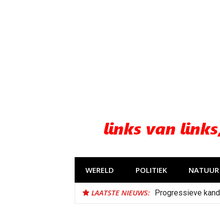
Naar
de
inhoud
springen
WERELD
POLITIEK
NATUUR 
LAATSTE NIEUWS:
Progressieve kand