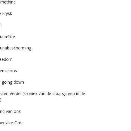
imethinc
 Frysk
it
una4life
unabescherming
reedom
enzeloos
’s going down
rsten Verdel (kroniek van de staatsgreep in de
)
nd van ons
bertaire Orde