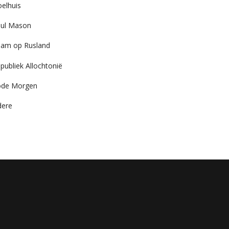
elhuis
ul Mason
am op Rusland
publiek Allochtonië
ode Morgen
dere