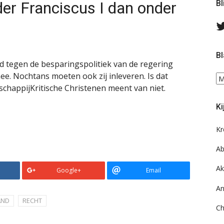
er Franciscus I dan onder
Bl
Bl
 tegen de besparingspolitiek van de regering
ee. Nochtans moeten ook zij inleveren. Is dat
Bl
happijKritische Christenen meent van niet.
ee
do
Ki
on
ar
Kr
Ab
Ak
Google+
Email
An
AND
RECHT
Ch