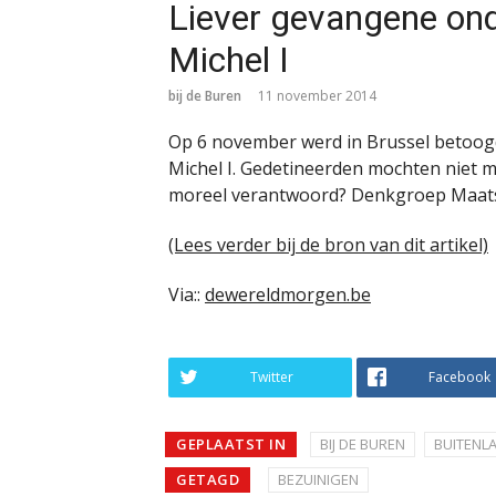
Liever gevangene ond
Michel I
bij de Buren
11 november 2014
Op 6 november werd in Brussel betoogd
Michel I. Gedetineerden mochten niet m
moreel verantwoord? Denkgroep Maatsc
(Lees verder bij de bron van dit artikel)
Via::
dewereldmorgen.be
Twitter
Facebook
GEPLAATST IN
BIJ DE BUREN
BUITENL
GETAGD
BEZUINIGEN