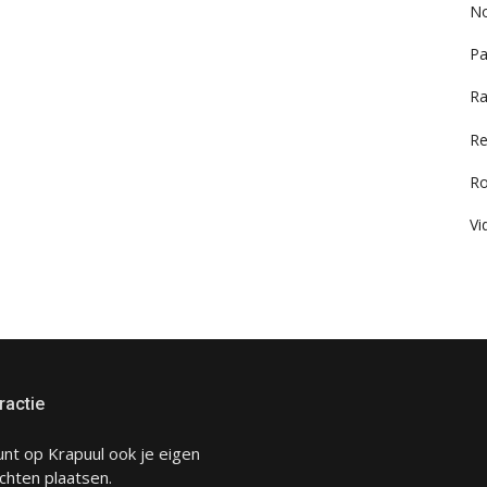
No
Pa
Ra
Re
R
Vi
ractie
unt op Krapuul ook je eigen
chten plaatsen.