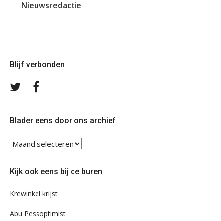
Nieuwsredactie
Blijf verbonden
Volg
Volg
ons
ons
op
op
Twitter
Facebook
Blader eens door ons archief
Blader
eens
door
Kijk ook eens bij de buren
ons
archief
Krewinkel krijst
Abu Pessoptimist