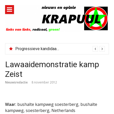
Naar
de
inhoud
springen
Progressieve kandidaat El-Sayed senaatskandidaat Michigan
Lawaaidemonstratie kamp
Zeist
Nieuwsredactie
8 november 2012
Waar:
bushalte kampweg soesterberg, bushalte
kampweg, soesterberg, Netherlands