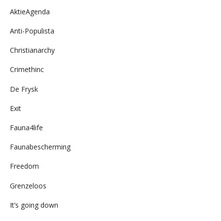
AktieAgenda
Anti-Populista
Christianarchy
Crimethinc
De Frysk
Exit
Fauna4life
Faunabescherming
Freedom
Grenzeloos
It’s going down