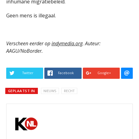
inhumane migratiebeleid.
Geen mens is illegaal.
Verscheen eerder op
indymedia.org
. Auteur:
AAGU/NoBorder.
Twitter
Facebook
Google+
GEPLAATST IN
NIEUWS
RECHT