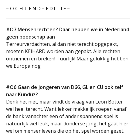
– O C H T E N D – E D I T I E –
#O7 Mensenrechten? Daar hebben we in Nederland
geen boodschap aan
Terreurverdachten, al dan niet terecht opgepakt,
moeten KEIHARD worden aan gepakt. Alle rechten
ontnemen en breken! Tuurlijk! Maar
gelukkig hebben
we Europa nog
.
#O6 Gaan de jongeren van D66, GL en CU ook zelf
naar Kunduz?
Denk het niet, maar vindt de vraag van
Leon Botter
wel heel terecht. Want lekker makkelijk roepen vanaf
de bank vanachter een of ander spannend spel is
natuurlijk wel leuk, maar donderse jong, het gaat hier
wel om mensenlevens die op het spel worden gezet.