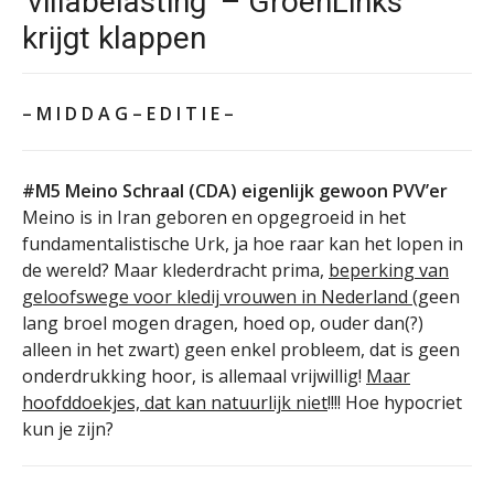
‘villabelasting’ – GroenLinks
krijgt klappen
– M I D D A G – E D I T I E –
#M5 Meino Schraal (CDA) eigenlijk gewoon PVV’er
Meino is in Iran geboren en opgegroeid in het
fundamentalistische Urk, ja hoe raar kan het lopen in
de wereld? Maar klederdracht prima,
beperking van
geloofswege voor kledij vrouwen in Nederland
(geen
lang broel mogen dragen, hoed op, ouder dan(?)
alleen in het zwart) geen enkel probleem, dat is geen
onderdrukking hoor, is allemaal vrijwillig!
Maar
hoofddoekjes, dat kan natuurlijk niet
!!!! Hoe hypocriet
kun je zijn?