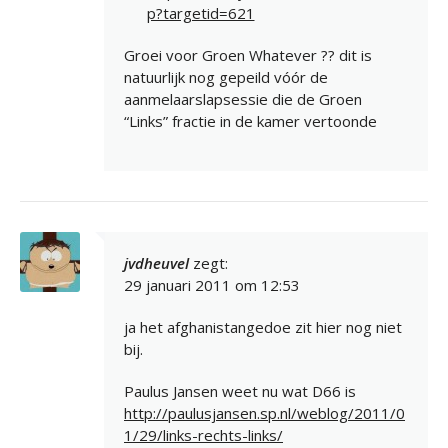
p?targetid=621
Groei voor Groen Whatever ?? dit is
natuurlijk nog gepeild vóór de
aanmelaarslapsessie die de Groen
“Links” fractie in de kamer vertoonde
jvdheuvel
zegt:
29 januari 2011 om 12:53
ja het afghanistangedoe zit hier nog niet
bij.
Paulus Jansen weet nu wat D66 is
http://paulusjansen.sp.nl/weblog/2011/0
1/29/links-rechts-links/