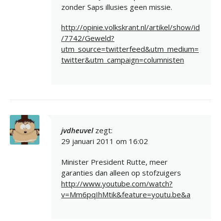
zonder Saps illusies geen missie.
http://opinie.volkskrant.nl/artikel/show/id
/7742/Geweld?
utm_source=twitterfeed&utm_medium=
twitter&utm_campaign=columnisten
jvdheuvel
zegt:
29 januari 2011 om 16:02
Minister President Rutte, meer
garanties dan alleen op stofzuigers
http://www.youtube.com/watch?
v=Mm6pqIhMtik&feature=youtu.be&a