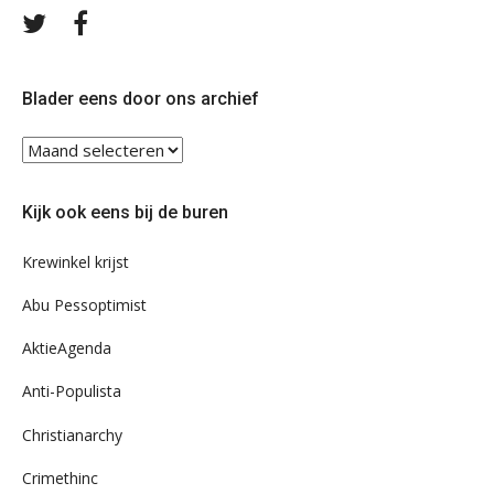
Volg
Volg
ons
ons
op
op
Twitter
Facebook
Blader eens door ons archief
Blader
eens
door
Kijk ook eens bij de buren
ons
archief
Krewinkel krijst
Abu Pessoptimist
AktieAgenda
Anti-Populista
Christianarchy
Crimethinc