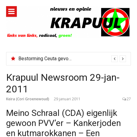
Naar
de
inhoud
springen
Bestorming Ceuta gevolg van op sociale media verspreide hoax?
Krapuul Newsroom 29-jan-
2011
Keira (Cori Groenewoud)
29 januari 2011
27
Meino Schraal (CDA) eigenlijk
gewoon PVV’er – Kankerjoden
en kutmarokkanen – Een