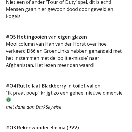
Niet een of ander ‘Tour of Duty’ spel, dit is echt!
Mensen gaan hier gewoon dood door geweld en
kogels.
#O5 Het ingooien van eigen glazen
Mooi column van
Han van der Horst
over hoe
verkeerd D66 en GroenLinks hebben gehandeld met
het instemmen met de ‘politie-missie’ naar
Afghanistan. Het lezen meer dan waard!
#O4 Rutte laat Blackberry in toilet vallen
“Ik praat poep” krijgt
zo een geheel nieuwe dimensie
.
met dank aan DarkSkywise
#O3 Rekenwonder Bosma (PVV)