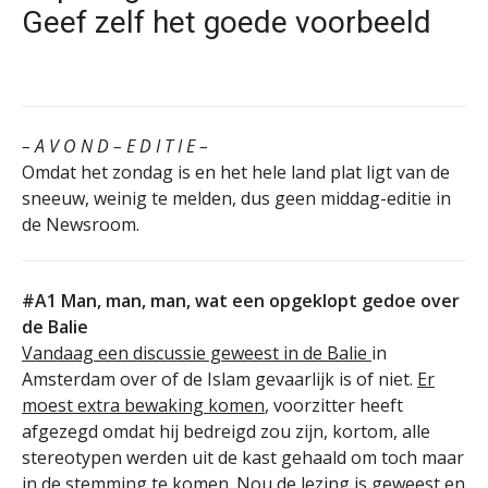
Geef zelf het goede voorbeeld
– A V O N D – E D I T I E –
Omdat het zondag is en het hele land plat ligt van de
sneeuw, weinig te melden, dus geen middag-editie in
de Newsroom.
#A1 Man, man, man, wat een opgeklopt gedoe over
de Balie
Vandaag een discussie geweest in de Balie
in
Amsterdam over of de Islam gevaarlijk is of niet.
Er
moest extra bewaking komen
, voorzitter heeft
afgezegd omdat hij bedreigd zou zijn, kortom, alle
stereotypen werden uit de kast gehaald om toch maar
in de stemming te komen. Nou de lezing is geweest en