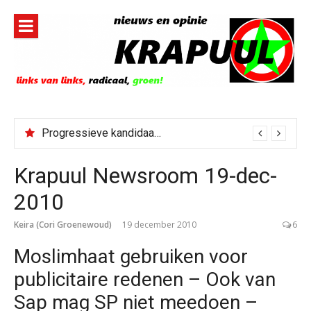
Naar
de
inhoud
springen
Progressieve kandidaat El-Sayed senaatskandidaat Michigan
Krapuul Newsroom 19-dec-
2010
Keira (Cori Groenewoud)
19 december 2010
6
Moslimhaat gebruiken voor
publicitaire redenen – Ook van
Sap mag SP niet meedoen –