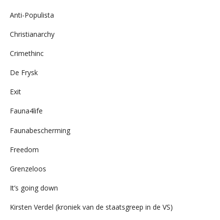
Anti-Populista
Christianarchy
Crimethinc
De Frysk
Exit
Fauna4life
Faunabescherming
Freedom
Grenzeloos
It’s going down
Kirsten Verdel (kroniek van de staatsgreep in de VS)