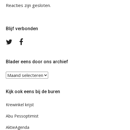
Reacties zijn gesloten.
Blijf verbonden
Volg
Volg
ons
ons
op
op
Twitter
Facebook
Blader eens door ons archief
Blader
eens
door
Kijk ook eens bij de buren
ons
archief
Krewinkel krijst
Abu Pessoptimist
AktieAgenda