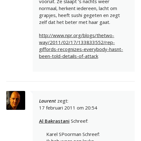
vooruit. Ze slaapt ’s nachts weer
normaal, herkent iedereen, lacht om
grapjes, heeft sushi gegeten en zegt
zelf dat het beter met haar gaat.
http://www.npr.org/blogs/thetwo-
way/2011/02/17/133833552/rep-
giffords-recognizes-everybody-hasnt-
been-told-details-of-attack
Laurent
zegt:
17 februari 2011 om 20:54
Al Bakrastani
Schreef:
Karel SPoorman Schreef:
Ik heb weer een leuke