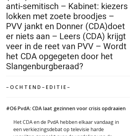
anti-semitisch – Kabinet: kiezers
lokken met zoete broodjes –
PVV jankt en Donner (CDA)doet
er niets aan – Leers (CDA) krijgt
veer in de reet van PVV – Wordt
het CDA opgegeten door het
Slangenburgberaad?
– O C H T E N D – E D I T I E –
#O6 PvdA: CDA laat gezinnen voor crisis opdraaien
Het CDA en de PvdA hebben elkaar vandaag in
een verkiezingsdebat op televisie harde