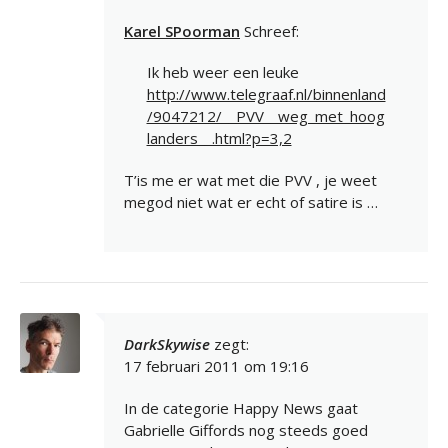
Karel SPoorman
Schreef:
Ik heb weer een leuke
http://www.telegraaf.nl/binnenland
/9047212/__PVV__weg_met_hoog
landers__.html?p=3,2
T’is me er wat met die PVV , je weet
megod niet wat er echt of satire is …
DarkSkywise
zegt:
17 februari 2011 om 19:16
In de categorie Happy News gaat
Gabrielle Giffords nog steeds goed