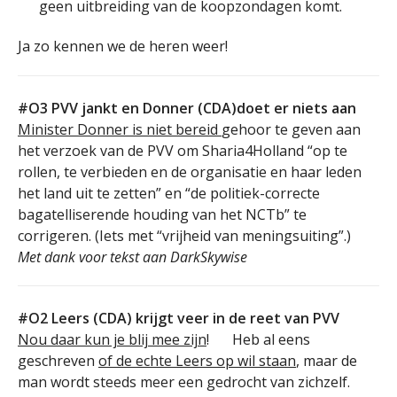
geen uitbreiding van de koopzondagen komt.
Ja zo kennen we de heren weer!
#O3 PVV jankt en Donner (CDA)doet er niets aan
Minister Donner is niet bereid
gehoor te geven aan
het verzoek van de PVV om Sharia4Holland “op te
rollen, te verbieden en de organisatie en haar leden
het land uit te zetten” en “de politiek-correcte
bagatelliserende houding van het NCTb” te
corrigeren. (Iets met “vrijheid van meningsuiting”.)
Met dank voor tekst aan DarkSkywise
#O2 Leers (CDA) krijgt veer in de reet van PVV
Nou daar kun je blij mee zijn
!
Heb al eens
geschreven
of de echte Leers op wil staan
, maar de
man wordt steeds meer een gedrocht van zichzelf.