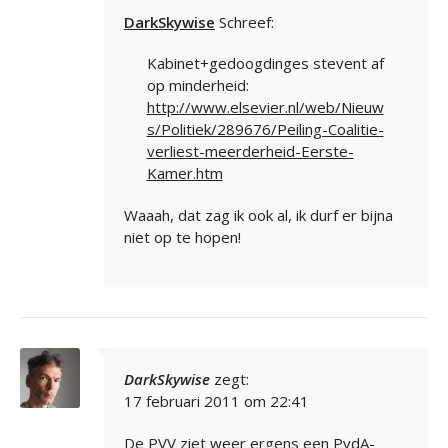
DarkSkywise
Schreef:
Kabinet+gedoogdinges stevent af
op minderheid:
http://www.elsevier.nl/web/Nieuw
s/Politiek/289676/Peiling-Coalitie-
verliest-meerderheid-Eerste-
Kamer.htm
Waaah, dat zag ik ook al, ik durf er bijna
niet op te hopen!
DarkSkywise
zegt:
17 februari 2011 om 22:41
De PVV ziet weer ergens een PvdA-