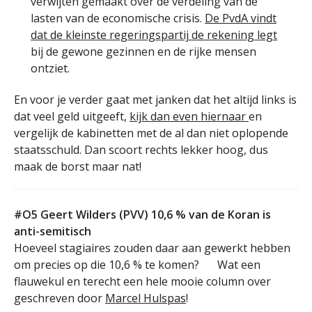
verwijten gemaakt over de verdeling van de
lasten van de economische crisis.
De PvdA vindt
dat de kleinste regeringspartij de rekening legt
bij de gewone gezinnen en de rijke mensen
ontziet.
En voor je verder gaat met janken dat het altijd links is
dat veel geld uitgeeft,
kijk dan even hiernaar
en
vergelijk de kabinetten met de al dan niet oplopende
staatsschuld. Dan scoort rechts lekker hoog, dus
maak de borst maar nat!
#O5 Geert Wilders (PVV) 10,6 % van de Koran is
anti-semitisch
Hoeveel stagiaires zouden daar aan gewerkt hebben
om precies op die 10,6 % te komen?
Wat een
flauwekul en terecht een hele mooie column over
geschreven door
Marcel Hulspas
!