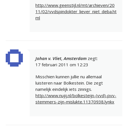
http://www.geenstijl.nl/mt/archieven/20
11/02/vvdspindokter_liever_niet_deba.ht
ml
Johan v. Vliet, Amsterdam
zegt:
17 februari 2011 om 12:23
Misschien kunnen jullie nu allemaal
luisteren naar Bolkestein. Die zegt
namelijk eindelijk iets zinnigs.
http://www.nujij.nl/bolkesteijn-(vvd)-pvv-
stemmers-zijn-mislukte.11370938.lynkx