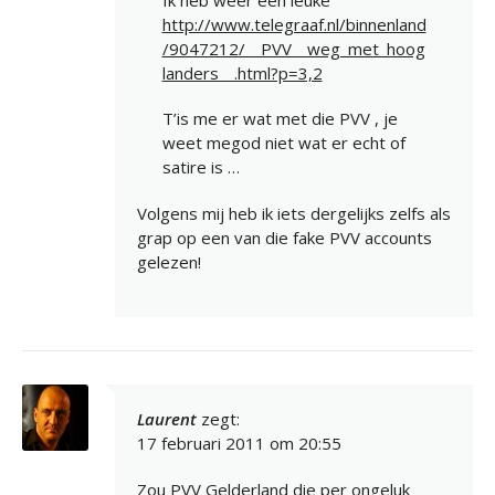
http://www.telegraaf.nl/binnenland
/9047212/__PVV__weg_met_hoog
landers__.html?p=3,2
T’is me er wat met die PVV , je
weet megod niet wat er echt of
satire is …
Volgens mij heb ik iets dergelijks zelfs als
grap op een van die fake PVV accounts
gelezen!
Laurent
zegt:
17 februari 2011 om 20:55
Zou PVV Gelderland die per ongeluk