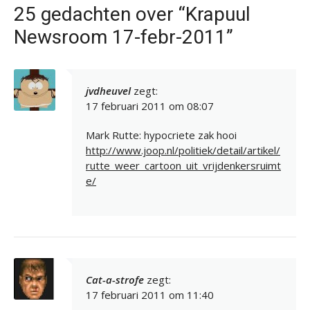
25 gedachten over “Krapuul
Newsroom 17-febr-2011”
jvdheuvel
zegt:
17 februari 2011 om 08:07
Mark Rutte: hypocriete zak hooi
http://www.joop.nl/politiek/detail/artikel/
rutte_weer_cartoon_uit_vrijdenkersruimt
e/
Cat-a-strofe
zegt:
17 februari 2011 om 11:40