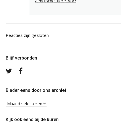
aendische_tiere_vor/
Reacties zijn gesloten.
Blijf verbonden
Volg
Volg
ons
ons
op
op
Twitter
Facebook
Blader eens door ons archief
Blader
eens
door
Kijk ook eens bij de buren
ons
archief