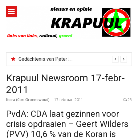
Naar
de
inhoud
springen
Gedachtenis van Peter Faber
Krapuul Newsroom 17-febr-
2011
Keira (Cori Groenewoud)
17 februari 2011
25
PvdA: CDA laat gezinnen voor
crisis opdraaien – Geert Wilders
(PVV) 10,6 % van de Koran is