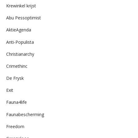
Krewinkel krijst
Abu Pessoptimist
AktieAgenda
Anti-Populista
Christianarchy
Crimethinc
De Frysk
Exit
Fauna4life
Faunabescherming
Freedom