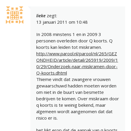
lieke
zegt:
13 januari 2011 om 10:48
In 2008 minstens 1 en in 2009 3
personen overleden door Q koorts. Q
koorts kan leiden tot miskramen.
http://www.parool.nl/parool/nl/265/GEZ
ONDHEID/article/detail/265919/2009/1
0/29/Onderzoek-naar-miskramen-door-
Q-koorts.dhtml
Thieme vindt dat zwangere vrouwen
gewaarschuwd hadden moeten worden
om niet in de buurt van besmette
bedrijven te komen. Over miskraam door
q koorts is te weinig bekend, maar
algemeen wordt aangenomen dat dat
risico er is.
het lijkt erop dat de aanpak van q koorts