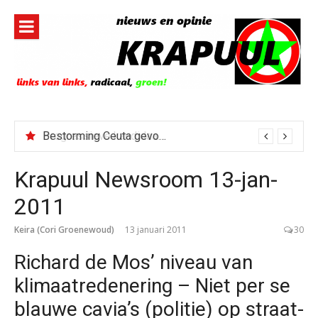
Naar
de
inhoud
springen
Bestorming Ceuta gevolg van op sociale media verspreide hoax?
Krapuul Newsroom 13-jan-
2011
Keira (Cori Groenewoud)
13 januari 2011
30
Richard de Mos’ niveau van
klimaatredenering – Niet per se
blauwe cavia’s (politie) op straat-