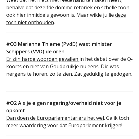
Weet dat het niets met Nederland te maken heeft,
behalve dat dezelfde domme retoriek en schelle toon
ook hier inmiddels gewoon is. Maar wilde jullie
deze
toch niet onthouden
.
#O3 Marianne Thieme (PvdD) wast minister
Schippers (VVD) de oren
Er zijn harde woorden gevallen
in het debat over de Q-
koorts en niet van Goudpruikje nu eens. Die was
nergens te horen, zo te zien. Zat geduldig te gedogen.
#O2 Als je eigen regering/overheid niet voor je
opkomt
Dan doen de Europarlementariërs het wel
. Ga ik toch
meer waardering voor dat Europarlement krijgen!