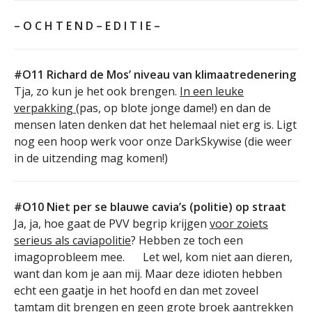
– O C H T E N D – E D I T I E –
#O11 Richard de Mos’ niveau van klimaatredenering
Tja, zo kun je het ook brengen.
In een leuke
verpakking
(pas, op blote jonge dame!) en dan de
mensen laten denken dat het helemaal niet erg is. Ligt
nog een hoop werk voor onze DarkSkywise (die weer
in de uitzending mag komen!)
#O10 Niet per se blauwe cavia’s (politie) op straat
Ja, ja, hoe gaat de PVV begrip krijgen
voor zoiets
serieus als caviapolitie
? Hebben ze toch een
imagoprobleem mee.
Let wel, kom niet aan dieren,
want dan kom je aan mij. Maar deze idioten hebben
echt een gaatje in het hoofd en dan met zoveel
tamtam dit brengen en geen grote broek aantrekken