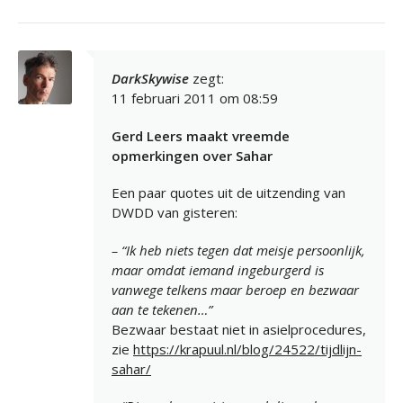
DarkSkywise
zegt:
11 februari 2011 om 08:59
Gerd Leers maakt vreemde
opmerkingen over Sahar
Een paar quotes uit de uitzending van
DWDD van gisteren:
– “Ik heb niets tegen dat meisje persoonlijk,
maar omdat iemand ingeburgerd is
vanwege telkens maar beroep en bezwaar
aan te tekenen…”
Bezwaar bestaat niet in asielprocedures,
zie
https://krapuul.nl/blog/24522/tijdlijn-
sahar/