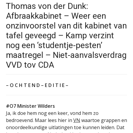
Thomas von der Dunk:
Afbraakkabinet – Weer een
onzinvoorstel van dit kabinet van
tafel geveegd – Kamp verzint
nog een ‘studentje-pesten’
maatregel – Niet-aanvalsverdrag
VVD tov CDA
– O C H T E N D – E D I T I E –
#O7 Minister Wilders
Ja, ik doe hem nog een keer, vond hem zo
bedroevend. Maar lees hier in
VN
waartoe grappen en
onoordeelkundige uitlatingen toe kunnen leiden. Dat