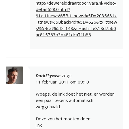
http://dewerelddraaitdoor.vara.nl/Video-
detail.628.0.html?
&tx_ttnews%5Btt_news%5D=20356&tx
_ttnews%5BbackPid%5D=626&tx_ttnew
s%5Bcat%5D=148&cHash=fe818d7560
ac815763b3b481dca71b86
DarkSkywise
zegt:
11 februari 2011 om 09:10
Woeps, de link doet het niet, er worden
een paar tekens automatisch
weggehaald.
Deze zou het moeten doen:
link