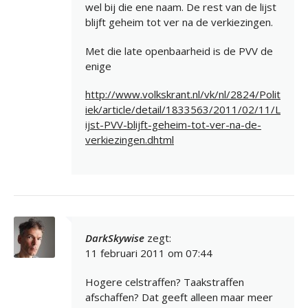
wel bij die ene naam. De rest van de lijst
blijft geheim tot ver na de verkiezingen.
Met die late openbaarheid is de PVV de
enige
http://www.volkskrant.nl/vk/nl/2824/Polit
iek/article/detail/1833563/2011/02/11/L
ijst-PVV-blijft-geheim-tot-ver-na-de-
verkiezingen.dhtml
DarkSkywise
zegt:
11 februari 2011 om 07:44
Hogere celstraffen? Taakstraffen
afschaffen? Dat geeft alleen maar meer