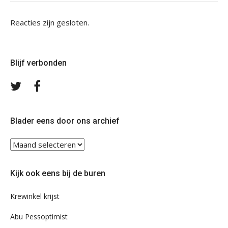
Reacties zijn gesloten.
Blijf verbonden
Volg
Volg
ons
ons
op
op
Twitter
Facebook
Blader eens door ons archief
Blader
eens
door
Kijk ook eens bij de buren
ons
archief
Krewinkel krijst
Abu Pessoptimist