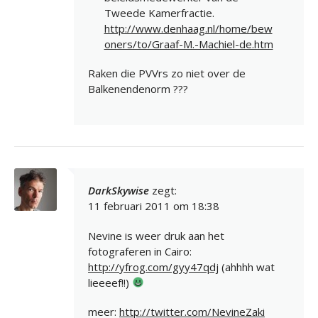
Tweede Kamerfractie.
http://www.denhaag.nl/home/bew
oners/to/Graaf-M.-Machiel-de.htm
Raken die PVVrs zo niet over de
Balkenendenorm ???
DarkSkywise
zegt:
11 februari 2011 om 18:38
Nevine is weer druk aan het
fotograferen in Cairo:
http://yfrog.com/gyy47qdj
(ahhhh wat
lieeeef!!)
meer:
http://twitter.com/NevineZaki