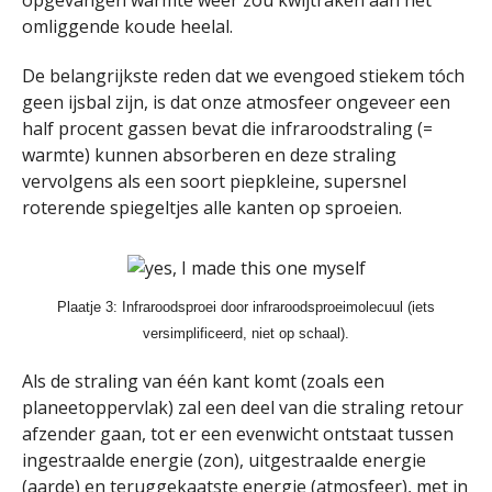
opgevangen warmte weer zou kwijtraken aan het
omliggende koude heelal.
De belangrijkste reden dat we evengoed stiekem tóch
geen ijsbal zijn, is dat onze atmosfeer ongeveer een
half procent gassen bevat die infraroodstraling (=
warmte) kunnen absorberen en deze straling
vervolgens als een soort piepkleine, supersnel
roterende spiegeltjes alle kanten op sproeien.
Plaatje 3: Infraroodsproei door infraroodsproeimolecuul (iets
versimplificeerd, niet op schaal).
Als de straling van één kant komt (zoals een
planeetoppervlak) zal een deel van die straling retour
afzender gaan, tot er een evenwicht ontstaat tussen
ingestraalde energie (zon), uitgestraalde energie
(aarde) en teruggekaatste energie (atmosfeer), met in