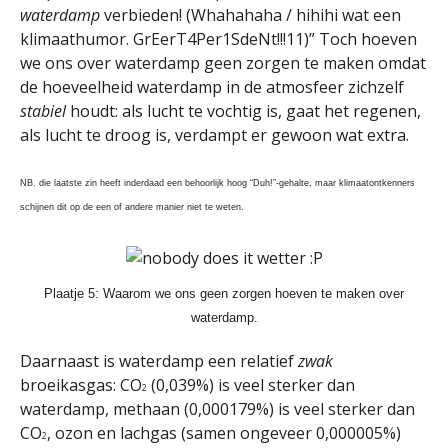
waterdamp
verbieden! (Whahahaha / hihihi wat een
klimaathumor. GrEerT4Per1SdeNt!!!11)” Toch hoeven
we ons over waterdamp geen zorgen te maken omdat
de hoeveelheid waterdamp in de atmosfeer zichzelf
stabiel
houdt: als lucht te vochtig is, gaat het regenen,
als lucht te droog is, verdampt er gewoon wat extra.
NB. die laatste zin heeft inderdaad een behoorlijk hoog “Duh!”-gehalte, maar klimaatontkenners
schijnen dit op de een of andere manier niet te weten.
Plaatje 5: Waarom we ons geen zorgen hoeven te maken over
waterdamp.
Daarnaast is waterdamp een relatief
zwak
broeikasgas: CO
(0,039%) is veel sterker dan
2
waterdamp, methaan (0,000179%) is veel sterker dan
CO
, ozon en lachgas (samen ongeveer 0,000005%)
2