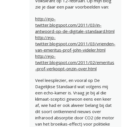
Volkskrant op 12-februari. Op mijn blog
zie je daar een paar voorbeelden van:
http://ejo-
twitter.blogspot.com/2011/03/in-
antwoord-op-de-digitale-standaard.html
http://ejo-
twitter.blogspot.com/2011/03/vrienden-
van-emeritus-prof-john-videler.html
http://ejo-
twitter.blogspot.com/2011/02/emeritus
-prof-verkoopt-onzin-over.html
Veel leesplezier, en vooral op De
Dagelijkse Standaard wat volgens mij
een echo-kamer is. Vraag je bij al die
klimaat-sceptici gewoon eens een keer
af, wie had er ook alweer belang bij dat
dit soort ontkennend nieuws over
infrarood absorptie door CO2 (de motor
van het broeikas-effect) voor politieke