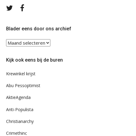
Volg
Volg
ons
ons
op
op
Twitter
Facebook
Blader eens door ons archief
Blader
eens
door
Kijk ook eens bij de buren
ons
archief
Krewinkel krijst
Abu Pessoptimist
AktieAgenda
Anti-Populista
Christianarchy
Crimethinc