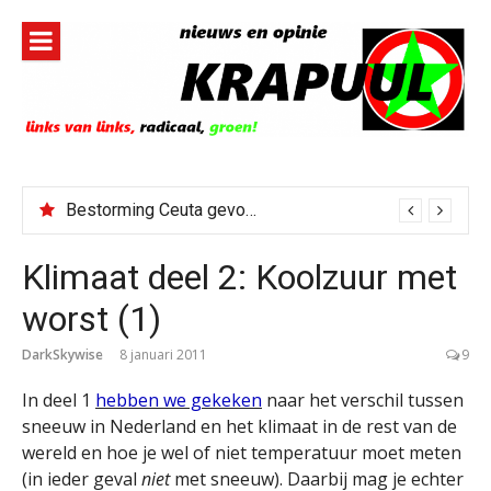
Naar
de
inhoud
springen
Bestorming Ceuta gevolg van op sociale media verspreide hoax?
Klimaat deel 2: Koolzuur met
worst (1)
DarkSkywise
8 januari 2011
9
In deel 1
hebben we gekeken
naar het verschil tussen
sneeuw in Nederland en het klimaat in de rest van de
wereld en hoe je wel of niet temperatuur moet meten
(in ieder geval
niet
met sneeuw). Daarbij mag je echter