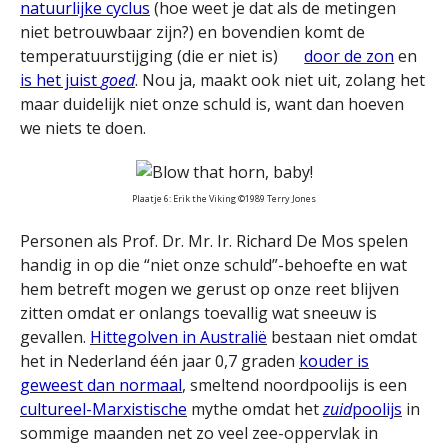
natuurlijke cyclus
(hoe weet je dat als de metingen
niet betrouwbaar zijn?) en bovendien komt de
temperatuurstijging (die er niet is)
door de zon
en
is het juist
goed
. Nou ja, maakt ook niet uit, zolang het
maar duidelijk niet onze schuld is, want dan hoeven
we niets te doen.
Plaatje 6: Erik the Viking ©1989 Terry Jones
Personen als Prof. Dr. Mr. Ir. Richard De Mos spelen
handig in op die “niet onze schuld”-behoefte en wat
hem betreft mogen we gerust op onze reet blijven
zitten omdat er onlangs toevallig wat sneeuw is
gevallen.
Hittegolven in Australië
bestaan niet omdat
het in Nederland één jaar 0,7 graden
kouder is
geweest dan normaal
, smeltend noordpoolijs is een
cultureel-Marxistische
mythe omdat het
zuid
poolijs
in
sommige maanden net zo veel zee-oppervlak in