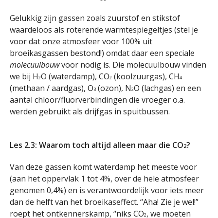
Gelukkig zijn gassen zoals zuurstof en stikstof
waardeloos als roterende warmtespiegeltjes (stel je
voor dat onze atmosfeer voor 100% uit
broeikasgassen bestond!) omdat daar een speciale
molecuulbouw
voor nodig is. Die molecuulbouw vinden
we bij H
O (waterdamp), CO
(koolzuurgas), CH
2
2
4
(methaan / aardgas), O
(ozon), N
O (lachgas) en een
3
2
aantal chloor/fluorverbindingen die vroeger o.a.
werden gebruikt als drijfgas in spuitbussen.
.
Les 2.3: Waarom toch altijd alleen maar die CO
?
2
Van deze gassen komt waterdamp het meeste voor
(aan het oppervlak 1 tot 4%, over de hele atmosfeer
genomen 0,4%) en is verantwoordelijk voor iets meer
dan de helft van het broeikaseffect. “Aha! Zie je wel!”
roept het ontkennerskamp, “niks CO
, we moeten
2