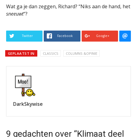
Wat ga je dan zeggen, Richard? “Niks aan de hand, het
sneeuwt
“?
Twitter
Facebook
Google+
GEPLAATST IN
CLASSICS
COLUMNS &OPINIE
DarkSkywise
9 gedachten over “Klimaat deel