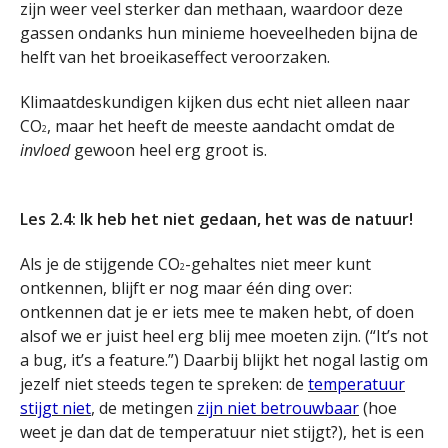
zijn weer veel sterker dan methaan, waardoor deze
gassen ondanks hun minieme hoeveelheden bijna de
helft van het broeikaseffect veroorzaken.
Klimaatdeskundigen kijken dus echt niet alleen naar
CO
, maar het heeft de meeste aandacht omdat de
2
invloed
gewoon heel erg groot is.
.
Les 2.4: Ik heb het niet gedaan, het was de natuur!
Als je de stijgende CO
-gehaltes niet meer kunt
2
ontkennen, blijft er nog maar één ding over:
ontkennen dat je er iets mee te maken hebt, of doen
alsof we er juist heel erg blij mee moeten zijn. (“It’s not
a bug, it’s a feature.”) Daarbij blijkt het nogal lastig om
jezelf niet steeds tegen te spreken: de
temperatuur
stijgt niet
, de metingen
zijn niet betrouwbaar
(hoe
weet je dan dat de temperatuur niet stijgt?), het is een